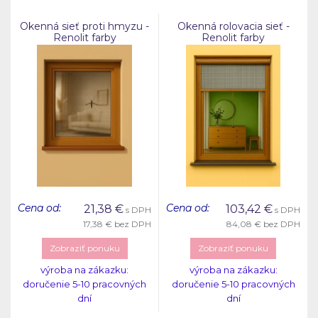
Okenná sieť proti hmyzu -
Okenná rolovacia sieť -
Renolit farby
Renolit farby
Cena od:
Cena od:
21,38
€
103,42
€
s DPH
s DPH
17,38 €
bez DPH
84,08 €
bez DPH
Zobraziť ponuku
Zobraziť ponuku
výroba na zákazku:
výroba na zákazku:
doručenie 5-10 pracovných
doručenie 5-10 pracovných
dní
dní