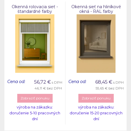
Okenná rolovacia sieť -
Okenná sieť na hliníkové
štandardné farby
okná - RAL farby
Cena od:
Cena od:
56,72
€
68,45
€
s DPH
s DPH
46,11 €
bez DPH
55,65 €
bez DPH
Zobraziť ponuku
Zobraziť ponuku
výroba na zákazku:
výroba na zákazku:
doručenie 5-10 pracovných
doručenie 15-20 pracovných
dní
dní