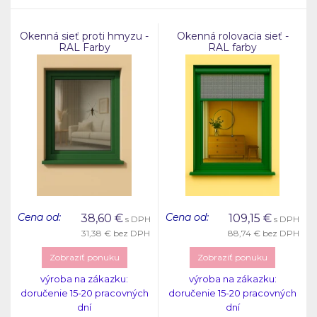
Okenná sieť proti hmyzu -
Okenná rolovacia sieť -
RAL Farby
RAL farby
Cena od:
Cena od:
38,60
€
109,15
€
s DPH
s DPH
31,38 €
bez DPH
88,74 €
bez DPH
Zobraziť ponuku
Zobraziť ponuku
výroba na zákazku:
výroba na zákazku:
doručenie 15-20 pracovných
doručenie 15-20 pracovných
dní
dní