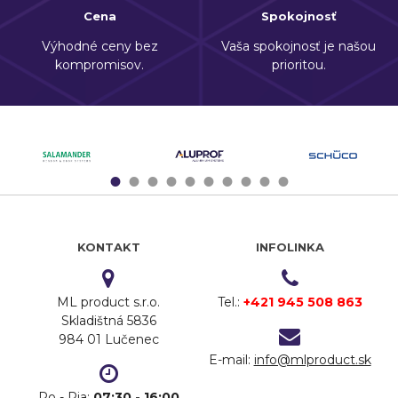
Cena
Spokojnosť
Výhodné ceny bez
Vaša spokojnosť je našou
kompromisov.
prioritou.
1
2
3
4
5
6
7
8
9
10
KONTAKT
INFOLINKA
ML product s.r.o.
Tel.:
+421 945 508 863
Skladištná 5836
984 01 Lučenec
E-mail:
info@mlproduct.sk
Po - Pia:
07:30 - 16:00