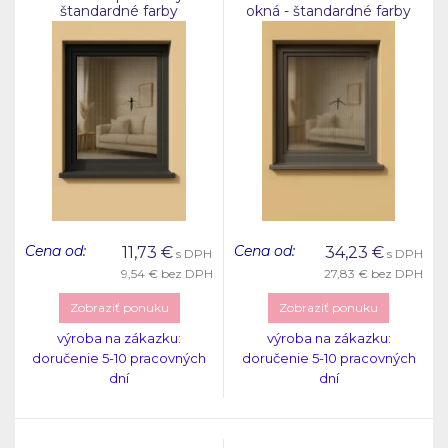
štandardné farby
okná - štandardné farby
Cena od:
Cena od:
11,73
€
34,23
€
s DPH
s DPH
9,54 €
bez DPH
27,83 €
bez DPH
Zobraziť ponuku
Zobraziť ponuku
výroba na zákazku:
výroba na zákazku:
doručenie 5-10 pracovných
doručenie 5-10 pracovných
dní
dní