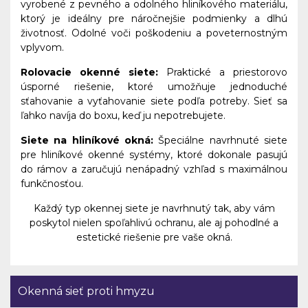
vyrobené z pevného a odolného hliníkového materiálu,
ktorý je ideálny pre náročnejšie podmienky a dlhú
životnosť. Odolné voči poškodeniu a poveternostným
vplyvom.
Rolovacie okenné siete:
Praktické a priestorovo
úsporné riešenie, ktoré umožňuje jednoduché
sťahovanie a vyťahovanie siete podľa potreby. Sieť sa
ľahko navíja do boxu, keď ju nepotrebujete.
Siete na hliníkové okná:
Špeciálne navrhnuté siete
pre hliníkové okenné systémy, ktoré dokonale pasujú
do rámov a zaručujú nenápadný vzhľad s maximálnou
funkčnosťou.
Každý typ okennej siete je navrhnutý tak, aby vám
poskytol nielen spoľahlivú ochranu, ale aj pohodlné a
estetické riešenie pre vaše okná.
Okenná sieť proti hmyzu