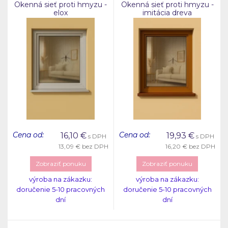
Okenná sieť proti hmyzu -
Okenná sieť proti hmyzu -
elox
imitácia dreva
Cena od:
Cena od:
16,10
€
19,93
€
s DPH
s DPH
13,09 €
bez DPH
16,20 €
bez DPH
Zobraziť ponuku
Zobraziť ponuku
výroba na zákazku:
výroba na zákazku:
doručenie 5-10 pracovných
doručenie 5-10 pracovných
dní
dní