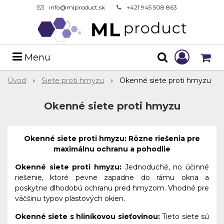
info@mlproduct.sk
+421 945 508 863
Menu
Úvod
Siete proti hmyzu
Okenné siete proti hmyzu
Okenné siete proti hmyzu
Okenné siete proti hmyzu: Rôzne riešenia pre
maximálnu ochranu a pohodlie
Okenné siete proti hmyzu:
Jednoduché, no účinné
riešenie, ktoré pevne zapadne do rámu okna a
poskytne dlhodobú ochranu pred hmyzom. Vhodné pre
väčšinu typov plastových okien.
Okenné siete s hliníkovou sieťovinou:
Tieto siete sú