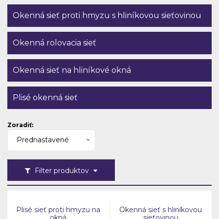
Okenná sieť proti hmyzu s hliníkovou sieťovinou
Okenná rolovacia sieť
Okenná sieť na hliníkové okná
Plisé okenná sieť
Zoradiť:
Prednastavené
Filter produktov
Plisé sieť proti hmyzu na
Okenná sieť s hliníkovou
okná
sieťovinou