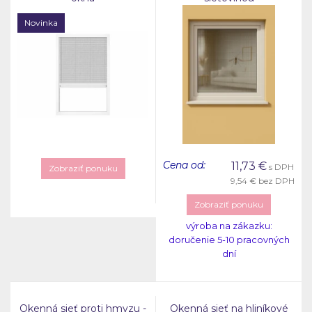
Novinka
Cena od:
11,73
€
s DPH
Zobraziť ponuku
9,54 €
bez DPH
Zobraziť ponuku
výroba na zákazku:
doručenie 5-10 pracovných
dní
Okenná sieť proti hmyzu -
Okenná sieť na hliníkové