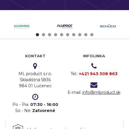
1
2
3
4
5
6
7
8
9
10
KONTAKT
INFOLINKA
ML product s.r.o.
Tel.:
+421 945 508 863
Skladištná 5836
984 01 Lučenec
E-mail:
info@mlproduct.sk
Po - Pia:
07:30 - 16:00
So - Ne:
Zatvorené
DOPRAVA
PLATBA