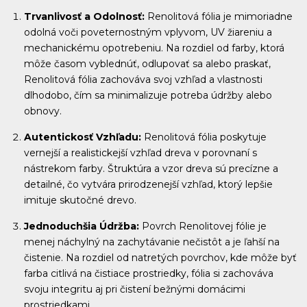
Trvanlivosť a Odolnosť:
Renolitová fólia je mimoriadne
odolná voči poveternostným vplyvom, UV žiareniu a
mechanickému opotrebeniu. Na rozdiel od farby, ktorá
môže časom vyblednúť, odlupovať sa alebo praskať,
Renolitová fólia zachováva svoj vzhľad a vlastnosti
dlhodobo, čím sa minimalizuje potreba údržby alebo
obnovy.
Autentickosť Vzhľadu:
Renolitová fólia poskytuje
vernejší a realistickejší vzhľad dreva v porovnaní s
nástrekom farby. Štruktúra a vzor dreva sú precízne a
detailné, čo vytvára prirodzenejší vzhľad, ktorý lepšie
imituje skutočné drevo.
Jednoduchšia Údržba:
Povrch Renolitovej fólie je
menej náchylný na zachytávanie nečistôt a je ľahší na
čistenie. Na rozdiel od natretých povrchov, kde môže byť
farba citlivá na čistiace prostriedky, fólia si zachováva
svoju integritu aj pri čistení bežnými domácimi
prostriedkami.