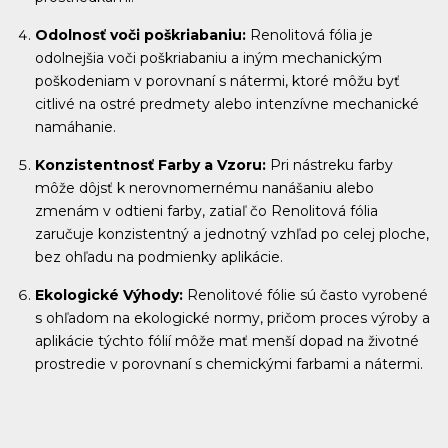
Odolnosť voči poškriabaniu:
Renolitová fólia je
odolnejšia voči poškriabaniu a iným mechanickým
poškodeniam v porovnaní s nátermi, ktoré môžu byť
citlivé na ostré predmety alebo intenzívne mechanické
namáhanie.
Konzistentnosť Farby a Vzoru:
Pri nástreku farby
môže dôjsť k nerovnomernému nanášaniu alebo
zmenám v odtieni farby, zatiaľ čo Renolitová fólia
zaručuje konzistentný a jednotný vzhľad po celej ploche,
bez ohľadu na podmienky aplikácie.
Ekologické Výhody:
Renolitové fólie sú často vyrobené
s ohľadom na ekologické normy, pričom proces výroby a
aplikácie týchto fólií môže mať menší dopad na životné
prostredie v porovnaní s chemickými farbami a nátermi.