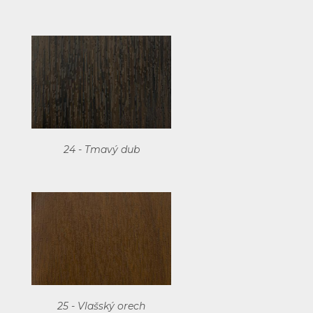
24 - Tmavý dub
25 - Vlašský orech