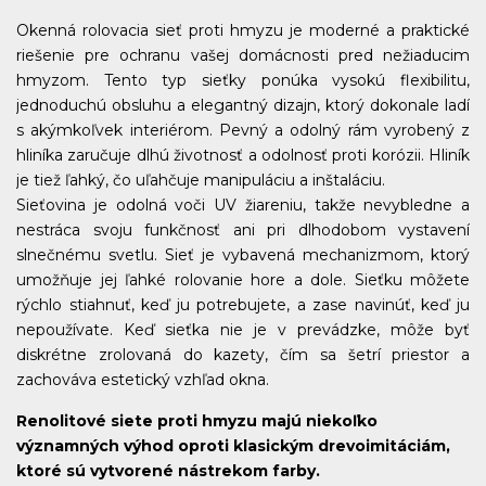
Okenná rolovacia sieť proti hmyzu je moderné a praktické
riešenie pre ochranu vašej domácnosti pred nežiaducim
hmyzom. Tento typ sieťky ponúka vysokú flexibilitu,
jednoduchú obsluhu a elegantný dizajn, ktorý dokonale ladí
s akýmkoľvek interiérom. Pevný a odolný rám vyrobený z
hliníka zaručuje dlhú životnosť a odolnosť proti korózii. Hliník
je tiež ľahký, čo uľahčuje manipuláciu a inštaláciu.
Sieťovina je odolná voči UV žiareniu, takže nevybledne a
nestráca svoju funkčnosť ani pri dlhodobom vystavení
slnečnému svetlu. Sieť je vybavená mechanizmom, ktorý
umožňuje jej ľahké rolovanie hore a dole. Sieťku môžete
rýchlo stiahnuť, keď ju potrebujete, a zase navinúť, keď ju
nepoužívate. Keď sieťka nie je v prevádzke, môže byť
diskrétne zrolovaná do kazety, čím sa šetrí priestor a
zachováva estetický vzhľad okna.
Renolitové siete proti hmyzu majú niekoľko
významných výhod oproti klasickým drevoimitáciám,
ktoré sú vytvorené nástrekom farby.