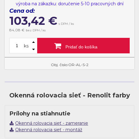
výroba na zákazku: doručenie 5-10 pracovných dní
Cena od:
103,42
€
s DPH / ks
84,08
€
bez DPH / ks
ks
Pridať do košíka
Obj. čislo:OR-AL-S-2
Okenná rolovacia sieť - Renolit farby
Prílohy na stiahnutie
Okenná rolovacia sieť - zameranie
Okenná rolovacia sieť - montáž