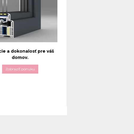
cie a dokonalosť pre váš
domov.
Zobraziť ponuku
 okná
GEALAN 9000
sú
m moderného dizajnu,
 vyspelosti a vynikajúcich
h vlastností. Tento systém je
 dlhoročných skúseností a
ktoré prinášajú vysokú kvalitu
ivosť do vášho domova.