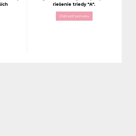
ších
riešenie triedy "A".
Zobraziť ponuku
Tento prémiový okenný systém triedy
ívnej
"A" s troma tesneniami zaručuje
ametrov
vynikajúcu tepelnú a zvukovú izoláciu
re
a patrí medzi absolútnu špičku pre
nízkoenergetické a pasívne domy.
82
.
rofilu,
 sadou
je jedným
h
mi