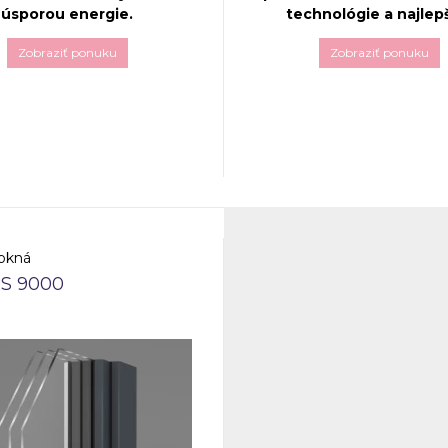
úsporou energie.
technológie a najlep
parametrov.
Zobraziť ponuku
Zobraziť ponuku
enný systém s troma
mi zabezpečuje maximálnu
Optimálna kombinácia inovat
kú úsporu a komfort.
technológie a najlepších par
 vzhľad a rôzne farebné
tepelnej ochrany vhodných p
umožňujú prispôsobiť okná
pasívne konštrukcie. To je
teriéru aj exteriéru.
Salamander bluEvolution 
Šesťkomorový systém z PVC p
ktorý je k dispozícii s trojitou
pružných tesnení sa vyznaču
 okná
z najlepších tepelnoizolačnýc
 S 9000
parametrov medzi produkta
dostupnými na trhu.