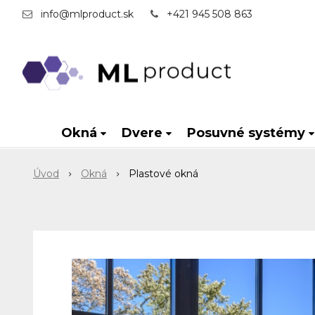
info@mlproduct.sk
+421 945 508 863
Okná
Dvere
Posuvné systémy
Úvod
Okná
Plastové okná