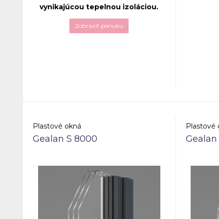
vynikajúcou tepelnou izoláciou.
Zobraziť ponuku
Štíhly dizajn, jednoduchá starostlivosť a
Tento ok
údržba, izolačné hodnoty, ktoré spĺňajú
tesnenia
moderné požiadavky na trhu, ako aj
energetic
jedinečná „najbelšia biela“ medzi
Elegantný
okennými profilmi (Salamander
možnosti 
pureWhite) – to sú len niektoré z
každému in
vlastností ktoré odlišujú systém
Salamander proEvolution
od
konkurencie.
Plastové okná
Plastové
Gealan S 8000
Gealan