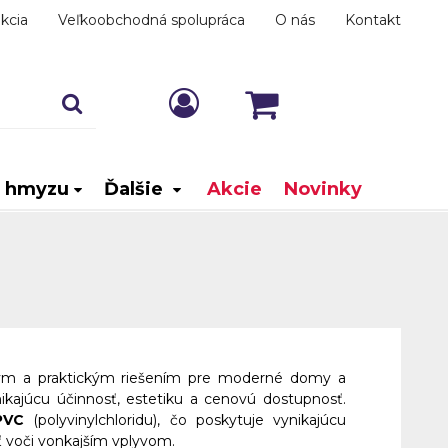
kcia
Veľkoobchodná spolupráca
O nás
Kontakt
i hmyzu
Ďalšie
Akcie
Novinky
ym a praktickým riešením pre moderné domy a
ikajúcu účinnosť, estetiku a cenovú dostupnosť.
PVC
(polyvinylchloridu), čo poskytuje vynikajúcu
ť voči vonkajším vplyvom.