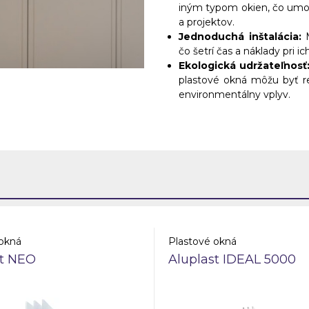
iným typom okien, čo umožň
a projektov.
Jednoduchá inštalácia:
M
čo šetrí čas a náklady pri ich
Ekologická udržateľnosť
plastové okná môžu byť rec
environmentálny vplyv.
 okná
Plastové okná
st NEO
Aluplast IDEAL 5000