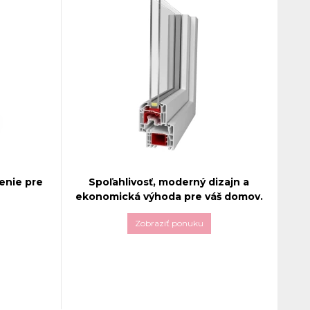
enie pre
Spoľahlivosť, moderný dizajn a
ekonomická výhoda pre váš domov.
Zobraziť ponuku
0
prináša
Plastové okná
Aluplast Ideal 4000
 izoláciu
predstavujú kombináciu moderného
so
dizajnu, výbornej izolačnej schopnosti,
vysokej ekonomickej výhodnosti a
okým
komfortu bývania. Tento systém okien