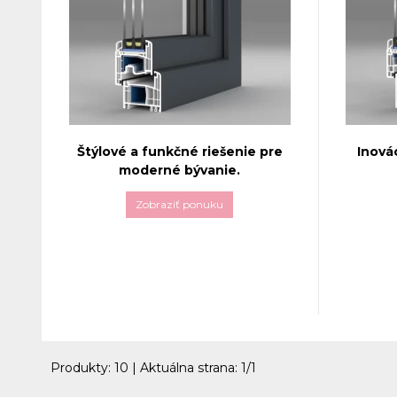
Štýlové a funkčné riešenie pre
Inová
moderné bývanie.
Zobraziť ponuku
Okná
Gealan S 8000
poskytujú
Plastové
vynikajúcu zvukovú izoláciu, ktorá
synonymo
vytvára pokojné a tiché prostredie vo
technickej
vašej domácnosti, čo je ideálne najmä
izolačnýc
pre mestské oblasti alebo hlučné
výsledkom
prostredie. Tento okenný systém je
inovácií, 
ideálnym riešením pre tých, ktorí
a spoľahl
hľadajú esteticky príjemné,
Produkty:
10
| Aktuálna strana:
1
/
1
energeticky úsporné a spoľahlivé okná.