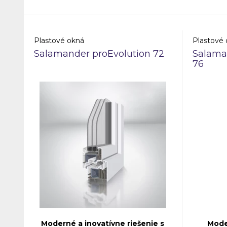
inovatívny okenný systém ponúka
minimalist
vynikajúce izolačné vlastnosti, čím
modernou 
prispieva k výraznému zníženiu
poskytuje
energetických nákladov a zvyšuje
výkon.
Plastové okná
Plastové
komfort bývania.
Salamander proEvolution 72
Salama
76
Moderné a inovatívne riešenie s
Mode