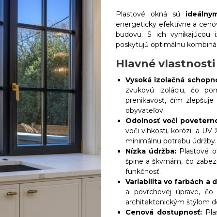
Plastové okná sú
ideálny
energeticky efektívne a cen
budovu. S ich vynikajúcou
poskytujú optimálnu kombináci
Hlavné vlastnosti
Vysoká
izolačná
schopn
zvukovú izoláciu, čo po
prenikavosť, čím zlepšuj
obyvateľov.
Odolnosť voči poveter
voči vlhkosti, korózii a UV
minimálnu potrebu údržby.
Nízka údržba:
Plastové ok
špine a škvrnám, čo zabez
funkčnosť.
Variabilita vo farbách a d
a povrchovej úprave, čo
architektonickým štýlom 
Cenová dostupnosť:
Pla