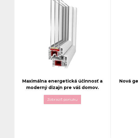
Maximálna energetická účinnosť a
Nová ge
moderný dizajn pre váš domov.
Zobraziť ponuku
Plastové
Plastové okná
Aluplast INTERTEC 85
výrobcu
A
MD
predstavujú špičkovú voľbu pre
spojenie 
tých, ktorí hľadajú kombináciu vysokej
výnimočne
energetickej účinnosti, moderného
technicke
dizajnu a dlhej životnosti. Tento
bol navrh