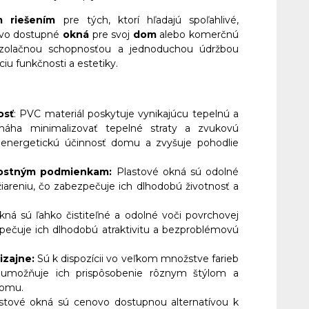
m riešením
pre tých, ktorí hľadajú spoľahlivé,
ovo dostupné
okná
pre svoj
dom
alebo komerčnú
 izolačnou schopnosťou a jednoduchou údržbou
u funkčnosti a estetiky.
osť
: PVC materiál poskytuje vynikajúcu tepelnú a
máha minimalizovať tepelné straty a zvukovú
e energetickú účinnosť domu a zvyšuje pohodlie
nostným podmienkam:
Plastové okná sú odolné
 žiareniu, čo zabezpečuje ich dlhodobú životnosť a
ná sú ľahko čistiteľné a odolné voči povrchovej
pečuje ich dlhodobú atraktivitu a bezproblémovú
izajne:
Sú k dispozícii vo veľkom množstve farieb
 umožňuje ich prispôsobenie rôznym štýlom a
domu.
stové okná sú cenovo dostupnou alternatívou k