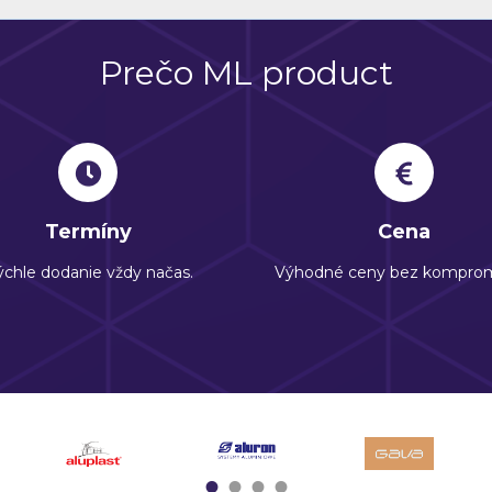
Prečo ML product
Termíny
Cena
chle dodanie vždy načas.
Výhodné ceny bez komprom
1
2
3
4