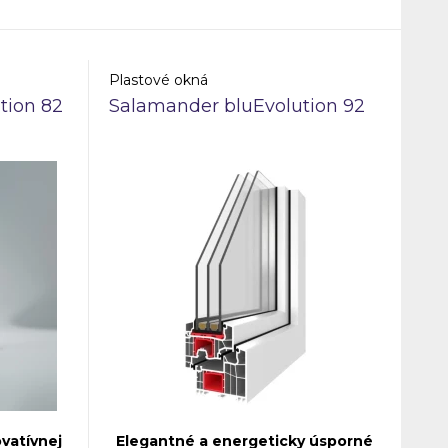
deálnou
je navrhnutý tak, aby spĺňal najvyššie
 moderné
požiadavky na kvalitu a estetiku, čím
zabezpečuje dlhodobú spokojnosť
užívateľov.
Plastové okná
tion 82
Salamander bluEvolution 92
vatívnej
Elegantné a energeticky úsporné