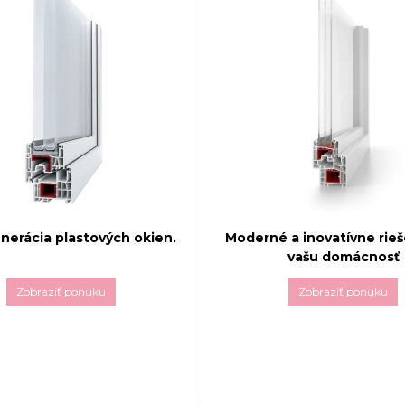
nerácia plastových okien.
Moderné a inovatívne rieš
vašu domácnosť
Zobraziť ponuku
Zobraziť ponuku
 okná
NEO
od renomovaného
luplast
predstavujú ideálne
Systém
Aluplast Ideal 500
moderného dizajnu,
vynikajúcu tepelnú a zvukovú
j energetickej účinnosti a
vďaka 5-komorovému rámu 
j dokonalosti. Tento systém
stredovým tesnením. Vďaka
nutý s dôrazom na
elegantnému dizajnu a vys