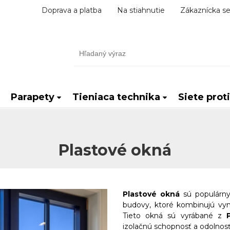
Doprava a platba
Na stiahnutie
Zákaznícka se
Parapety
Tieniaca technika
Siete prot
Plastové okná
Plastové okná
sú populárn
budovy, ktoré kombinujú vyn
Tieto okná sú vyrábané z
izolačnú schopnosť a odolnos