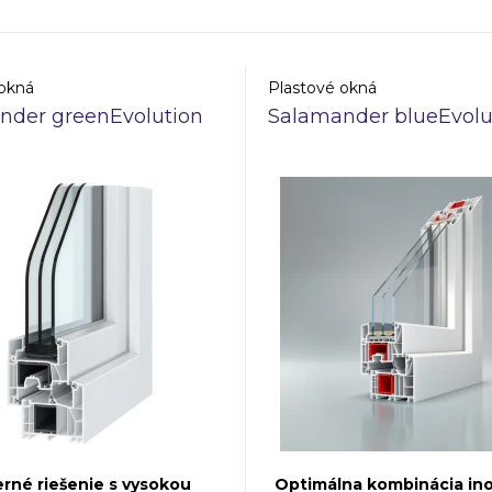
ickú estetiku, ktorá ladí s
technickým parametrom je i
architektúrou, a zároveň
voľbou pre rekonštrukcie aj
 špičkový tepelnoizolačný
stavby.
 okná
Plastové okná
nder greenEvolution
Salamander blueEvolu
rné riešenie s vysokou
Optimálna kombinácia ino