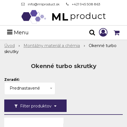
info@mlproduct.sk
+421 945 508 863
Menu
Úvod
Montážny materiál a chémia
Okenné turbo
skrutky
Okenné turbo skrutky
Zoradiť:
Prednastavené
Filter produktov