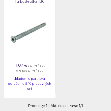
Turboskrutka T30
11,07
€
s DPH / Bal.
9 €
bez DPH / Bal.
skladom u partnera:
doručenie 5-10 pracovných
dní
Produkty:
1
| Aktuálna strana:
1
/
1