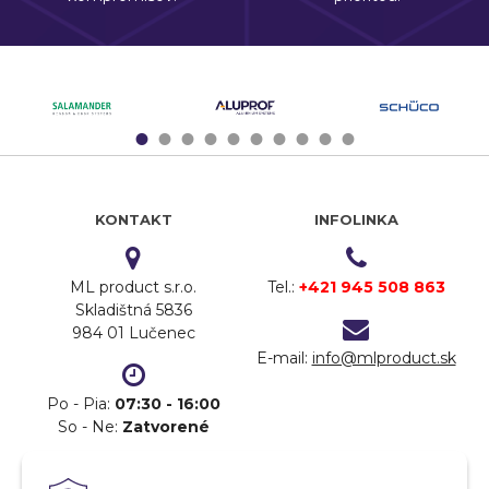
1
2
3
4
5
6
7
8
9
10
KONTAKT
INFOLINKA
ML product s.r.o.
Tel.:
+421 945 508 863
Skladištná 5836
984 01 Lučenec
E-mail:
info@mlproduct.sk
Po - Pia:
07:30 - 16:00
So - Ne:
Zatvorené
DOPRAVA
PLATBA