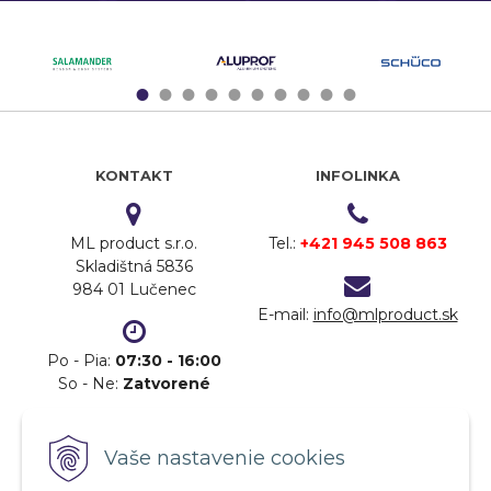
1
2
3
4
5
6
7
8
9
10
KONTAKT
INFOLINKA
ML product s.r.o.
Tel.:
+421 945 508 863
Skladištná 5836
984 01 Lučenec
E-mail:
info@mlproduct.sk
Po - Pia:
07:30 - 16:00
So - Ne:
Zatvorené
DOPRAVA
PLATBA
Vaše nastavenie cookies