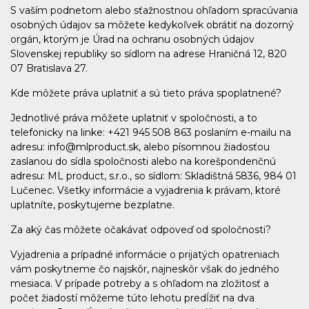
S vaším podnetom alebo sťažnostnou ohľadom spracúvania
osobných údajov sa môžete kedykoľvek obrátiť na dozorný
orgán, ktorým je Úrad na ochranu osobných údajov
Slovenskej republiky so sídlom na adrese Hraničná 12, 820
07 Bratislava 27.
Kde môžete práva uplatniť a sú tieto práva spoplatnené?
Jednotlivé práva môžete uplatniť v spoločnosti, a to
telefonicky na linke: +421 945 508 863 poslaním e-mailu na
adresu: info@mlproduct.sk, alebo písomnou žiadosťou
zaslanou do sídla spoločnosti alebo na korešpondenčnú
adresu: ML product, s.r.o., so sídlom: Skladištná 5836, 984 01
Lučenec. Všetky informácie a vyjadrenia k právam, ktoré
uplatníte, poskytujeme bezplatne.
Za aký čas môžete očakávať odpoveď od spoločnosti?
Vyjadrenia a prípadné informácie o prijatých opatreniach
vám poskytneme čo najskôr, najneskôr však do jedného
mesiaca. V prípade potreby a s ohľadom na zložitosť a
počet žiadostí môžeme túto lehotu predĺžiť na dva