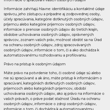
Informácie o spracúvaní vašich osobných údajov
Informácie zahŕňajú hlavne: identifikáciu a kontaktné údaje
správcu, jeho zástupcu a prípadne aj zodpovednej osoby,
účely spracúvania, kategórie dotknutých osobných údajov,
príjemcu alebo kategórie príjemcov osobných údajov,
informácie o prenose osobných údajov do tretích krajín,
obdobie uchovávania osobných údajov, oprávnených
správcov, zoznam vašich práv, možnosť obrátiť sa na Úrad
na ochranu osobných údajov, zdroj spracovávaných
osobných údajov, informácie o tom, či a ako dochádza k
automatizovanému rozhodovaniu a profilovaniu.
Právo na prístup k osobným údajom
Máte právo na potvrdenie toho, či osobné údaje sú alebo
nie sú spracúvané a ak áno, máte prístup k informáciám o
spracúvaní, kategóriách dotknutých osobných údajov,
príjemcoch alebo kategóriách príjemcov, období
uchovávania osobných údajov, ako aj právo na informácie o
vašich právach, o práve podať sťažnosť Úradu na ochranu
osobných údajov, informácie o zdroji osobných údajov,
informácie o tom, či dochádza k automatizovanému