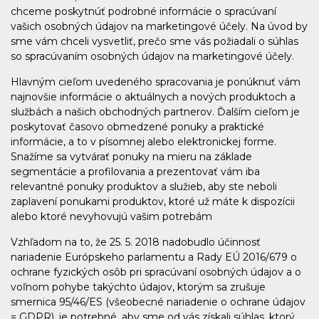
chceme poskytnúť podrobné informácie o spracúvaní
vašich osobných údajov na marketingové účely. Na úvod by
sme vám chceli vysvetliť, prečo sme vás požiadali o súhlas
so spracúvaním osobných údajov na marketingové účely.
Hlavným cieľom uvedeného spracovania je ponúknuť vám
najnovšie informácie o aktuálnych a nových produktoch a
službách a našich obchodných partnerov. Ďalším cieľom je
poskytovať časovo obmedzené ponuky a praktické
informácie, a to v písomnej alebo elektronickej forme.
Snažíme sa vytvárať ponuky na mieru na základe
segmentácie a profilovania a prezentovať vám iba
relevantné ponuky produktov a služieb, aby ste neboli
zaplavení ponukami produktov, ktoré už máte k dispozícii
alebo ktoré nevyhovujú vašim potrebám
Vzhľadom na to, že 25. 5. 2018 nadobudlo účinnosť
nariadenie Európskeho parlamentu a Rady EÚ 2016/679 o
ochrane fyzických osôb pri spracúvaní osobných údajov a o
voľnom pohybe takýchto údajov, ktorým sa zrušuje
smernica 95/46/ES (všeobecné nariadenie o ochrane údajov
= GDPR), je potrebné, aby sme od vás získali súhlas, ktorý