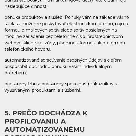
Súhlas ste poskytli na marketingové účely, ktoré zahŕňajú
nasledujúce činnosti:
ponuka produktov a služieb. Ponuky vám na základe vášho
súhlasu môžeme poskytovať elektronickou formou, najmä
formou e-mailových správ alebo správ posielaných na
mobilné zariadenia cez telefónne číslo, prostredníctvom
webovej klientskej zóny, písomnou formou alebo formou
telefonického hovoru,
automatizované spracúvanie osobných údajov s cieľom
prispôsobiť obchodnú ponuku vašim individuálnym
potrebám,
prieskumy trhu a prieskumy spokojnosti zákazníkov s
využívanými produktami a službami.
5. PREČO DOCHÁDZA K
PROFILOVANIU A
AUTOMATIZOVANÉMU