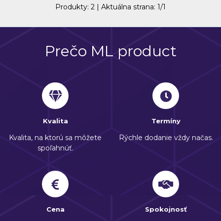
Produkty:
2
| Aktuálna strana:
1
/
1
Prečo ML product
Kvalita
Termíny
Kvalita, na ktorú sa môžete
Rýchle dodanie vždy načas.
spoľahnúť.
Cena
Spokojnosť