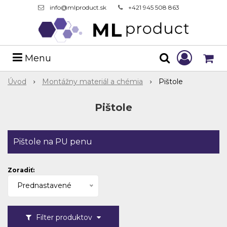
info@mlproduct.sk
+421 945 508 863
Menu
Úvod
Montážny materiál a chémia
Pištole
Pištole
Pištole na PU penu
Zoradiť:
Prednastavené
Filter produktov