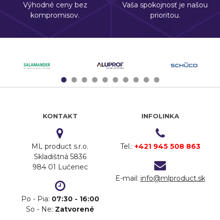
Výhodné ceny bez
Vaša spokojnosť je našou
kompromisov.
prioritou.
1
2
3
4
5
6
7
8
9
10
KONTAKT
INFOLINKA
ML product s.r.o.
Tel.:
+421 945 508 863
Skladištná 5836
984 01 Lučenec
E-mail:
info@mlproduct.sk
Po - Pia:
07:30 - 16:00
So - Ne:
Zatvorené