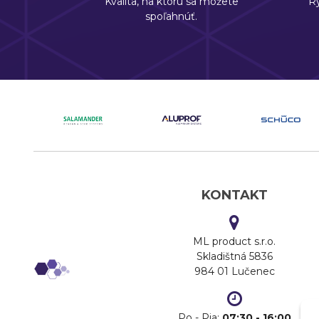
Kvalita, na ktorú sa môžete
Rý
spoľahnúť.
KONTAKT
ML product s.r.o.
Skladištná 5836
984 01 Lučenec
Po - Pia:
07:30 - 16:00