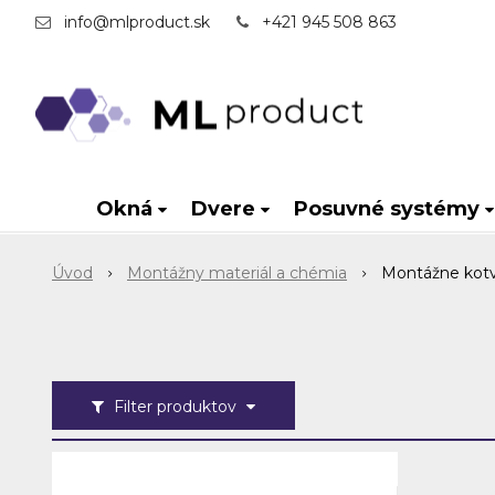
info@mlproduct.sk
+421 945 508 863
Okná
Dvere
Posuvné systémy
Úvod
Montážny materiál a chémia
Montážne kot
Filter produktov