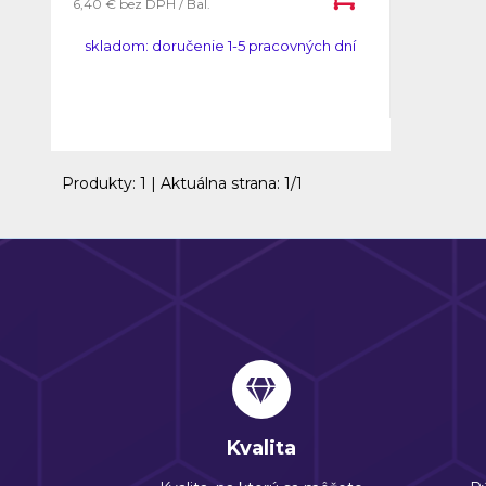
6,40 €
bez DPH / Bal.
skladom: doručenie 1-5 pracovných dní
Produkty:
1
| Aktuálna strana:
1
/
1
Kvalita