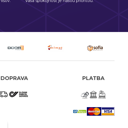
isov.
Vaša spokojnosť je našou prioritou.
DOPRAVA
PLATBA