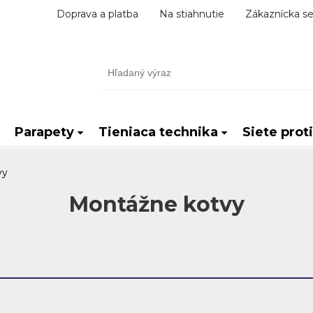
Doprava a platba
Na stiahnutie
Zákaznícka se
Parapety
Tieniaca technika
Siete prot
vy
Montážne kotvy