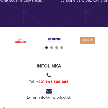
chle dodanie vždy načas.
Výhodné ceny bez komprom
1
2
3
4
INFOLINKA
Tel.:
+421 945 508 863
E-mail:
info@mlproduct.sk