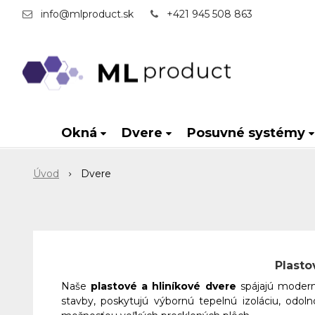
info@mlproduct.sk
+421 945 508 863
Okná
Dvere
Posuvné systémy
Úvod
Dvere
Plasto
Naše
plastové a hliníkové dvere
spájajú modern
stavby, poskytujú výbornú tepelnú izoláciu, odo