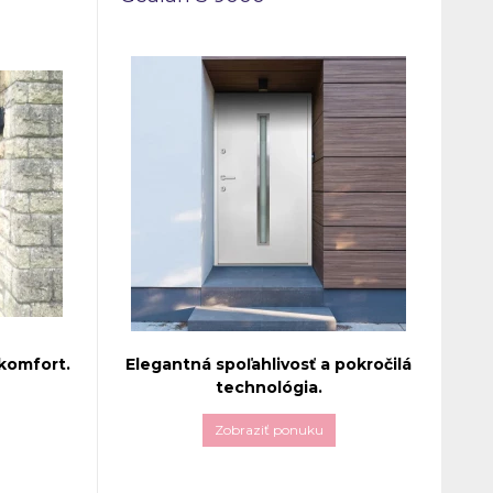
 komfort.
Elegantná spoľahlivosť a pokročilá
technológia.
Zobraziť ponuku
8000
lastnosti,
Vchodové dvere
Gealan S 9000
ergie a
predstavujú dokonalú kombináciu