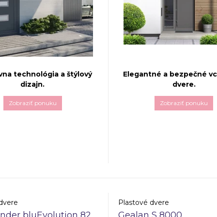
vna technológia a štýlový
Elegantné a bezpečné v
dizajn.
dvere.
Zobraziť ponuku
Zobraziť ponuku
 dvere
Aluplast 7000
Vchodové hliníkové dvere
Al
inovatívne riešenie pre
Genesis 75
predstavujú spoj
 energeticky efektívne
moderného dizajnu a vynikaj
ieto dvere sú navrhnuté s
technických parametrov. Sy
a bezpečnosť, stabilitu a
Genesis 75 je navrhnutý s o
 čím spĺňajú všetky
maximálnu energetickú účin
y náročných zákazníkov.
bezpečnosť, vďaka čomu po
vynikajúce tepelnoizolačné vl
dvere
Plastové dvere
nder bluEvolution 82
Gealan S 8000