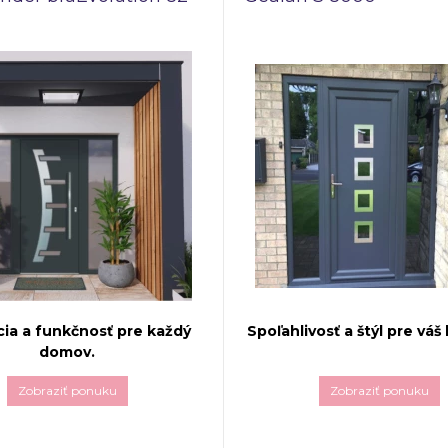
ia a funkčnosť pre každý
Spoľahlivosť a štýl pre váš
domov.
Zobraziť ponuku
Zobraziť ponuku
Profilový systém
Gealan S 
lamander bluEvolution 82
zaručuje vynikajúce izolačné v
álnou voľbou pre tých, ktorí
ktoré prispievajú k úspore en