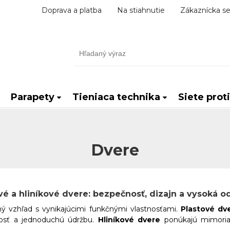
Doprava a platba
Na stiahnutie
Zákaznícka se
Parapety
Tieniaca technika
Siete prot
Dvere
vé a hliníkové dvere: bezpečnosť, dizajn a vysoká o
ý vzhľad s vynikajúcimi funkčnými vlastnosťami.
Plastové dv
lnosť a jednoduchú údržbu.
Hliníkové dvere
ponúkajú mimoriad