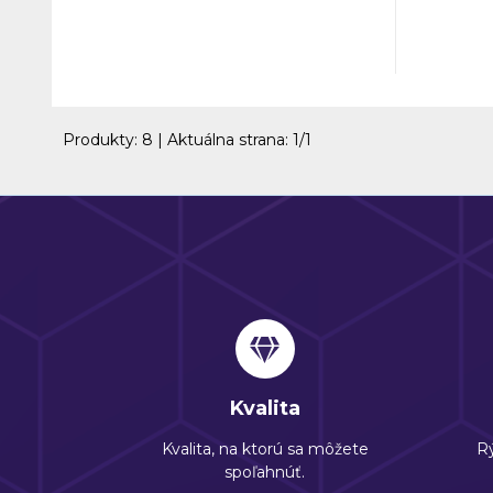
spoľahlivosti, bezpečnosti a
hľadajú k
estetického dizajnu. 5 komorový
odolnosti
systém s hĺbkou 70 mm zaručuje
pohodlie
vynikajúce tepelnoizolačné vlastnosti,
čím výrazne prispieva k energetickej
efektívnosti vášho objektu.
Produkty:
8
| Aktuálna strana:
1
/
1
Kvalita
Kvalita, na ktorú sa môžete
Rý
spoľahnúť.