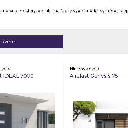
omerčné priestory, ponúkame široký výber modelov, farieb a do
é dvere
dvere
Hliníkové dvere
st IDEAL 7000
Aliplast Genesis 75