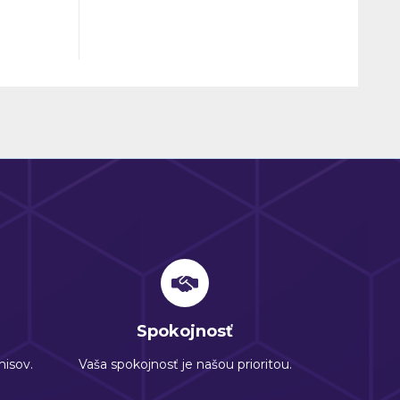
e.
elegancie, bezpečnosti a modernej
technológie. Tento profilový systém
nimálny
patrí do najvyššej triedy kvality a
uje
ponúka vynikajúce tepelnoizolačné
vlastnosti, ktoré sú ideálne pre
energeticky úsporné stavby.
Spokojnosť
isov.
Vaša spokojnosť je našou prioritou.