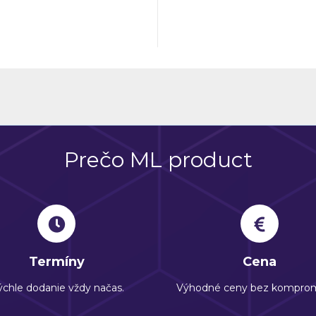
ombináciu krásy, funkčnosti a
znižujú náklady na vykurovani
, čím zaručia spokojnosť a
Kvalitné materiály a precízne
 vo vašom domove.
spracovanie zabezpečujú mi
prienik hluku zvonku, čo zvyš
komfort bývania.
Prečo ML product
Termíny
Cena
chle dodanie vždy načas.
Výhodné ceny bez komprom