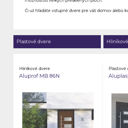
možnosťou veľkých presklených plôch.
Či už hľadáte vstupné dvere pre váš domov alebo k
Plastové dvere
Hliníkov
Hliníkové dvere
Plastové 
Aluprof MB 86N
Alupla