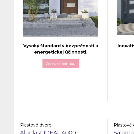
Vysoký štandard v bezpečnosti a
Inovatí
energetickej účinnosti.
Zobraziť ponuku
Hliníkové vchodové dvere
Aluprof MB
Vchodové
86N
sú stelesnením najnovších
prinášajú 
technológií a inovatívneho dizajnu,
moderné a
ktoré prinášajú vysokú úroveň
budovy. T
bezpečnosti, energetickej účinnosti a
dôrazom n
estetickej hodnoty pre moderné
estetiku,
budovy.
požiadavk
Plastové dvere
Plastové 
Aluplast IDEAL 4000
Salama