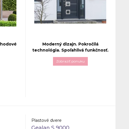
chodové
Moderný dizajn. Pokročilá
technológia. Spoľahlivá funkčnosť.
Zobraziť ponuku
iplast
Vchodové dvere
Aluplast NEO
enie
predstavujú spojenie elegantného
úcich
dizajnu a najnovších technológií.
stém
Svojím moderným vzhľadom s
hľadom na
rovným krídlom a úzkymi líniami sú
nosť a
ideálnym riešením pre novostavby aj
núka
rekonštrukcie s dôrazom na
astnosti.
energetickú účinnosť a estetiku.
Plastové dvere
Gealan S 9000