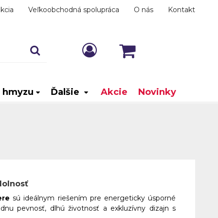
kcia
Veľkoobchodná spolupráca
O nás
Kontakt
i hmyzu
Ďalšie
Akcie
Novinky
dolnosť
ere
sú ideálnym riešením pre energeticky úsporné
nu pevnosť, dlhú životnosť a exkluzívny dizajn s