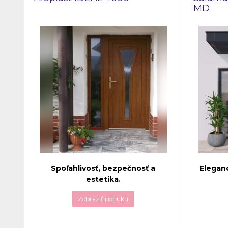
MD
Spoľahlivosť, bezpečnosť a
Eleganc
estetika.
Zobraziť ponuku
Vchodové dvere
Aluplast IDEAL
Dvere
Sa
4000
predstavujú dokonalé spojenie
MD
sú ide