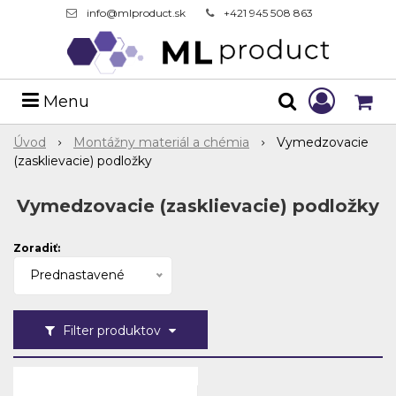
info@mlproduct.sk
+421 945 508 863
Menu
Úvod
Montážny materiál a chémia
Vymedzovacie
(zasklievacie) podložky
Vymedzovacie (zasklievacie) podložky
Zoradiť:
Prednastavené
Filter produktov