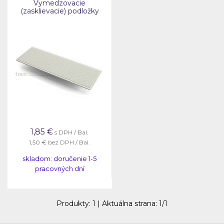
Vymedzovacie
(zasklievacie) podložky
1,85
€
s DPH / Bal.
1,50 €
bez DPH / Bal.
skladom: doručenie 1-5
pracovných dní
Produkty:
1
| Aktuálna strana:
1
/
1