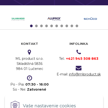
1
2
3
4
5
6
7
8
9
10
KONTAKT
INFOLINKA
ML product s.r.o.
Tel.:
+421 945 508 863
Skladištná 5836
984 01 Lučenec
E-mail:
info@mlproduct.sk
Po - Pia:
07:30 - 16:00
So - Ne:
Zatvorené
DOPRAVA
PLATBA
Vaše nastavenie cookies