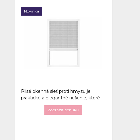
Novinka
Plisé okenná sieť proti hmyzu je
praktické a elegantné riešenie, ktoré
spoľahlivo ochráni váš domov pred
Zobraziť ponuku
komármi a hmyzom. Vďaka
skladaciemu mechanizmu šetrí
priestor, jednoducho sa ovláda a je
vhodná pre rôzne typy okien. Kvalitné
materiály zabezpečujú dlhú životnosť