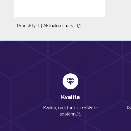
a komfort pri každodennom používaní.
Produkty:
1
| Aktuálna strana:
1
/
1
Kvalita
Kvalita, na ktorú sa môžete
Rý
spoľahnúť.