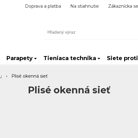
Doprava a platba
Na stiahnutie
Zákaznícka se
Parapety
Tieniaca technika
Siete prot
u
Plisé okenná sieť
Plisé okenná sieť