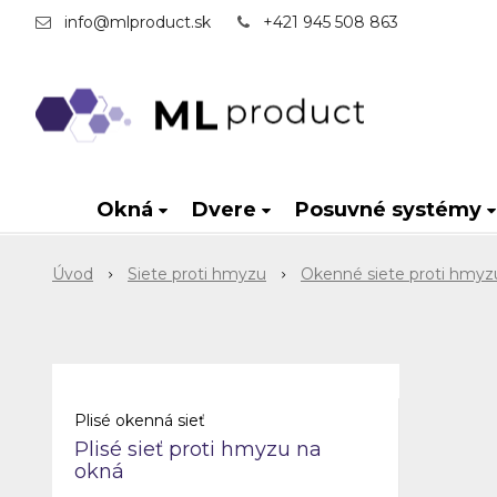
info@mlproduct.sk
+421 945 508 863
Okná
Dvere
Posuvné systémy
Úvod
Siete proti hmyzu
Okenné siete proti hmyz
Plisé okenná sieť
Plisé sieť proti hmyzu na
okná