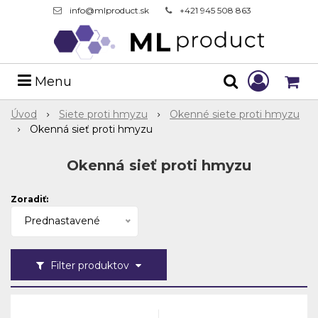
info@mlproduct.sk
+421 945 508 863
Menu
Úvod
Siete proti hmyzu
Okenné siete proti hmyzu
Okenná sieť proti hmyzu
Okenná sieť proti hmyzu
Zoradiť:
Prednastavené
Filter produktov