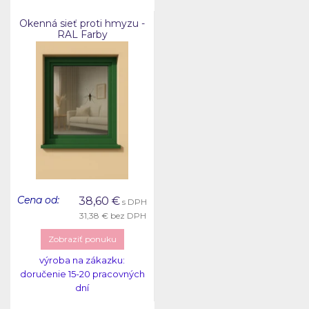
Okenná sieť proti hmyzu -
RAL Farby
Cena od:
38,60
€
s DPH
31,38 €
bez DPH
Zobraziť ponuku
výroba na zákazku:
doručenie 15-20 pracovných
dní