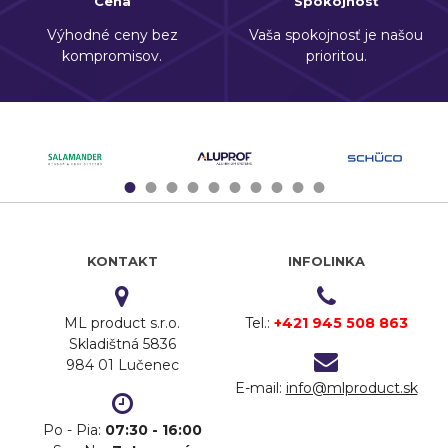
Cena
Spokojnosť
Výhodné ceny bez
Vaša spokojnosť je našou
kompromisov.
prioritou.
1
2
3
4
5
6
7
8
9
10
KONTAKT
INFOLINKA
ML product s.r.o.
Tel.:
+421 945 508 863
Skladištná 5836
984 01 Lučenec
E-mail:
info@mlproduct.sk
Po - Pia:
07:30 - 16:00