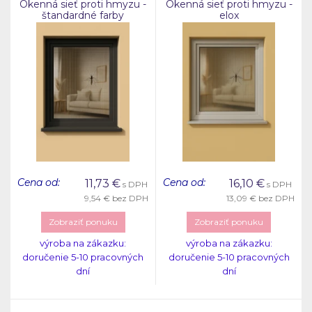
Okenná sieť proti hmyzu -
Okenná sieť proti hmyzu -
štandardné farby
elox
Cena od:
Cena od:
11,73
€
16,10
€
s DPH
s DPH
9,54 €
bez DPH
13,09 €
bez DPH
Zobraziť ponuku
Zobraziť ponuku
výroba na zákazku:
výroba na zákazku:
doručenie 5-10 pracovných
doručenie 5-10 pracovných
dní
dní