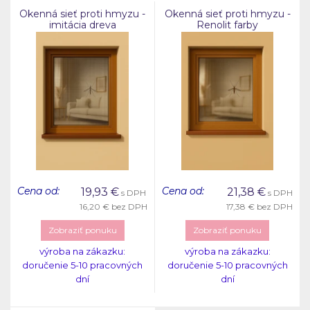
Okenná sieť proti hmyzu -
Okenná sieť proti hmyzu -
imitácia dreva
Renolit farby
Cena od:
Cena od:
19,93
€
21,38
€
s DPH
s DPH
16,20 €
bez DPH
17,38 €
bez DPH
Zobraziť ponuku
Zobraziť ponuku
výroba na zákazku:
výroba na zákazku:
doručenie 5-10 pracovných
doručenie 5-10 pracovných
dní
dní