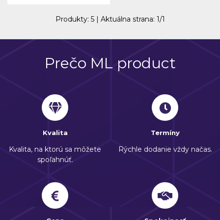
Produkty:
5
| Aktuálna strana:
1
/
1
Prečo ML product
Kvalita
Termíny
Kvalita, na ktorú sa môžete
Rýchle dodanie vždy načas.
spoľahnúť.