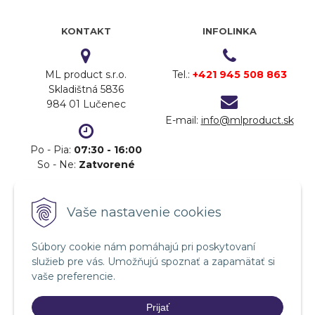
KONTAKT
INFOLINKA
ML product s.r.o.
Tel.:
+421 945 508 863
Skladištná 5836
984 01 Lučenec
E-mail:
info@mlproduct.sk
Po - Pia:
07:30 - 16:00
So - Ne:
Zatvorené
DOPRAVA
PLATBA
Vaše nastavenie cookies
Súbory cookie nám pomáhajú pri poskytovaní
služieb pre vás. Umožňujú spoznať a zapamätať si
vaše preferencie.
Prijať