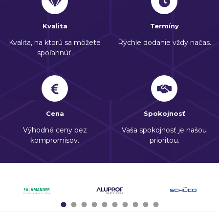
Kvalita
Termíny
Kvalita, na ktorú sa môžete
Rýchle dodanie vždy načas.
spoľahnúť.
Cena
Spokojnosť
Výhodné ceny bez
Vaša spokojnosť je našou
kompromisov.
prioritou.
1
2
3
4
5
6
7
8
9
10