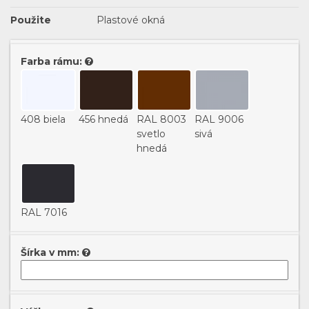
Použite
Plastové okná
Farba rámu:
408 biela
456 hnedá
RAL 8003
RAL 9006
svetlo
sivá
hnedá
RAL 7016
antracitová
Šírka v mm: