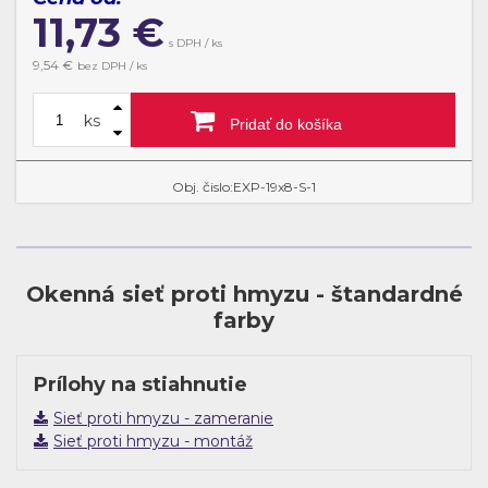
11,73
€
s DPH / ks
9,54
€
bez DPH / ks
ks
Pridať do košíka
Obj. čislo:EXP-19x8-S-1
Okenná sieť proti hmyzu - štandardné
farby
Prílohy na stiahnutie
Sieť proti hmyzu - zameranie
Sieť proti hmyzu - montáž