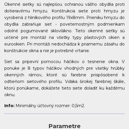
Okenné sieťky sú najlepšou ochranou vášho obydlia proti
dotieravému hmyzu. Konštrukcia siete proti hmyzu je
vyrobená z hliníkového profilu 19x8mm. Prieniku hmyzu do
obydlia zabraňuje sieť - poveternostným podmienkam
odolné pogumované sklovlákno. Tieto okenné sieťky sú
určené pre montáž na všetky typy plastových okien a
eurookien. Pri montáži nedochádza k priamemu zásahu do
konštrukcie okna a nie je potrebné vŕtanie.
Sieť sa pripevní pomocou háčikov o tesnenie okna. V
ponuke je 8 typov háčikov vhodných pre všetky hrúbky
okenných rámov, ktoré sú farebne prispôsobené k
odtieňom sieťového profilu. Vďaka širokej farebnej škále,
ktorú ponúkame, dokážete tieto siete doladiť ku každému
oknu.
Info:
Minimálny účtovný rozmer: 0,5m2.
Parametre