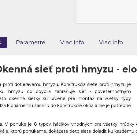
s
Parametre
Viac info
Viac info
kenná sieť proti hmyzu - el
a proti dotieravému hmyzu. Konštrukcia siete proti hmyzu je
niku hmyzu do obydlia zabraňuje sieť - poveternostným
eto okenné sieťky sú určené pre montáž na všetky typy
dza k priamemu zásahu do konštrukcie okna a nie je potrebné
na. V ponuke je 8 typov háčikov vhodných pre všetky hrúbky 
škále, ktorú ponúkame, dokážete tieto siete doladiť ku každému 