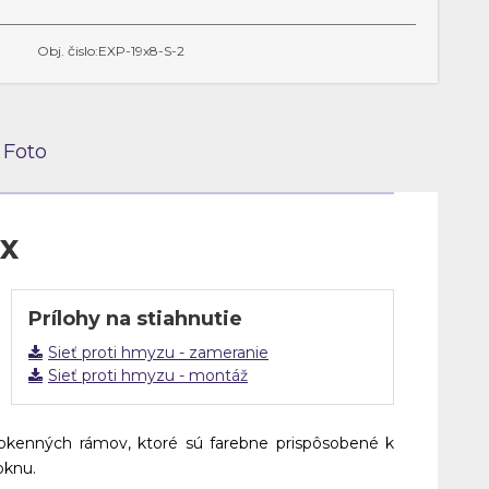
Obj. čislo:EXP-19x8-S-2
Foto
ox
Prílohy na stiahnutie
Sieť proti hmyzu - zameranie
Sieť proti hmyzu - montáž
okenných rámov, ktoré sú farebne prispôsobené k
oknu.