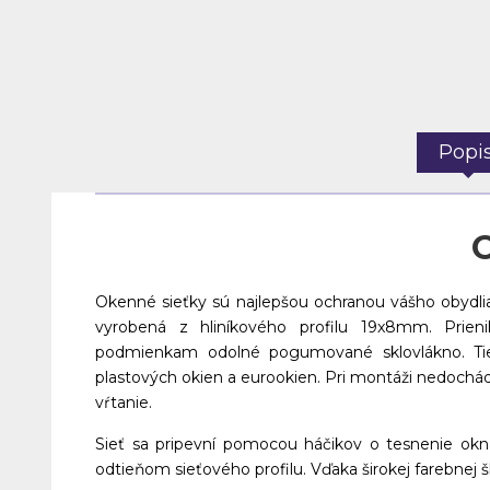
Popi
O
Okenné sieťky sú najlepšou ochranou vášho obydli
vyrobená z hliníkového profilu 19x8mm. Prie
podmienkam odolné pogumované sklovlákno. Ti
plastových okien a eurookien. Pri montáži nedochá
vŕtanie.
Sieť sa pripevní pomocou háčikov o tesnenie ok
odtieňom sieťového profilu. Vďaka širokej farebnej 