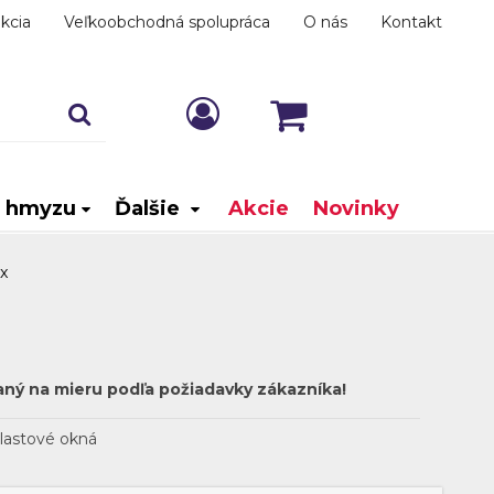
kcia
Veľkoobchodná spolupráca
O nás
Kontakt
i hmyzu
Ďalšie
Akcie
Novinky
x
aný na mieru podľa požiadavky zákazníka!
lastové okná