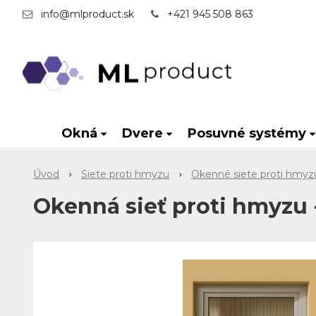
info@mlproduct.sk
+421 945 508 863
Okná
Dvere
Posuvné systémy
Úvod
Siete proti hmyzu
Okenné siete proti hmyz
Okenná sieť proti hmyzu 