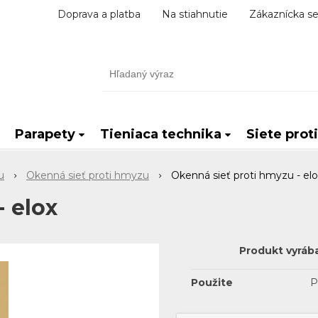
Doprava a platba
Na stiahnutie
Zákaznícka se
Parapety
Tieniaca technika
Siete prot
u
Okenná sieť proti hmyzu
Okenná sieť proti hmyzu - elo
- elox
Produkt vyráb
Použite
P