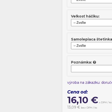
Veľkosť háčiku:
Samolepiaca štetinka
Poznámka:
výroba na zákazku: doruč
Cena od:
16,10
€
s DPH / ks
13,09
€
bez DPH / ks