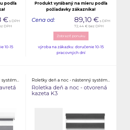
ru podľa
Produkt vyrábaný na mieru podľa
ka!
požiadavky zákazníka!
8
€
89,10
€
Cena od:
s DPH
s DPH
ez DPH
72,44 €
bez DPH
Zobraziť ponuku
e 10-15
výroba na zákazku: doručenie 10-15
pracovných dní
Roletky deň a noc - nástenný systém - uzavretá kazeta
Roletky deň a noc - nástenný systém - otvorená kazeta
avretá
Roletka deň a noc - otvorená
kazeta K3