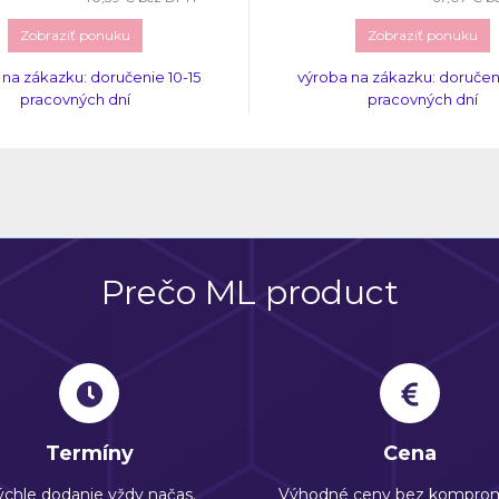
Zobraziť ponuku
Zobraziť ponuku
 na zákazku: doručenie 10-15
výroba na zákazku: doručeni
pracovných dní
pracovných dní
Prečo ML product
Termíny
Cena
chle dodanie vždy načas.
Výhodné ceny bez komprom