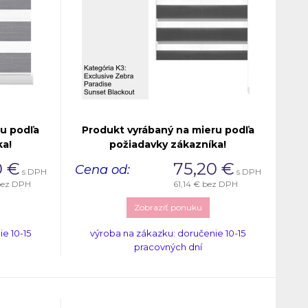
ru podľa
Produkt vyrábaný na mieru podľa
ka!
požiadavky zákazníka!
0
€
75,20
€
Cena od:
s DPH
s DPH
ez DPH
61,14 €
bez DPH
Zobraziť ponuku
e 10-15
výroba na zákazku: doručenie 10-15
pracovných dní