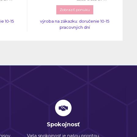
Zobraziť ponuku
e 10-15
výroba na zákazku: doručenie 10-15
pracovných dní
Spokojnosť
isov.
Vaša spokojnosť je našou prioritou.