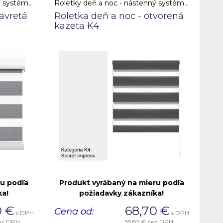
Roletky deň a noc - nástenný systém - uzavretá kazeta
Roletky deň a noc - nástenný systém - otvorená kazeta
avretá
Roletka deň a noc - otvorená
kazeta K4
ru podľa
Produkt vyrábaný na mieru podľa
ka!
požiadavky zákazníka!
0
€
68,70
€
Cena od:
s DPH
s DPH
ez DPH
55,85 €
bez DPH