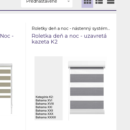
Prednastavené
Roletky deň a noc - nástenný systém - uzavretá kazeta
Noc -
Roletka deň a noc - uzavretá
kazeta K2