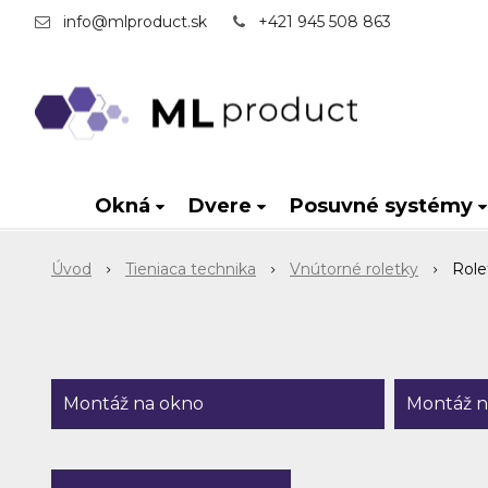
info@mlproduct.sk
+421 945 508 863
Okná
Dvere
Posuvné systémy
Úvod
Tieniaca technika
Vnútorné roletky
Role
Montáž na okno
Montáž n