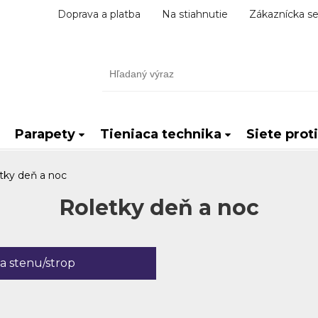
Doprava a platba
Na stiahnutie
Zákaznícka se
Parapety
Tieniaca technika
Siete prot
tky deň a noc
Roletky deň a noc
a stenu/strop