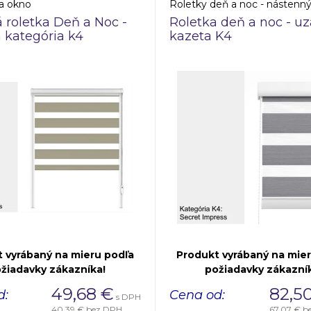
a okno
roletka Deň a Noc -
Roletka deň a noc - uz
 kategória k4
kazeta K4
 vyrábaný na mieru podľa
Produkt vyrábaný na mie
žiadavky zákazníka!
požiadavky zákazní
49,68
€
82,5
d:
Cena od:
s DPH
40,39 €
bez DPH
67,07 €
b