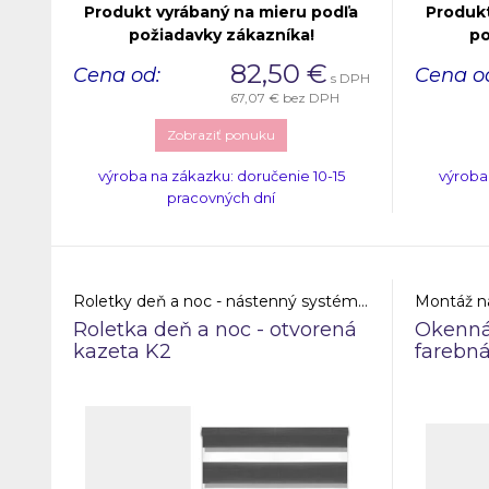
Produkt vyrábaný na mieru podľa
Produkt
požiadavky zákazníka!
po
82,50
€
Cena od:
Cena o
s DPH
67,07 €
bez DPH
Zobraziť ponuku
výroba na zákazku: doručenie 10-15
výroba
pracovných dní
Roletky deň a noc - nástenný systém - otvorená kazeta
Montáž n
Roletka deň a noc - otvorená
Okenná 
kazeta K2
farebná