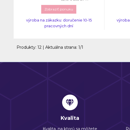
Zobraziť ponuku
výroba na zákazku: doručenie 10-15
výroba
pracovných dní
Produkty:
12
| Aktuálna strana:
1
/
1
Kvalita
Kvalita, na ktorú sa môžete
Rý