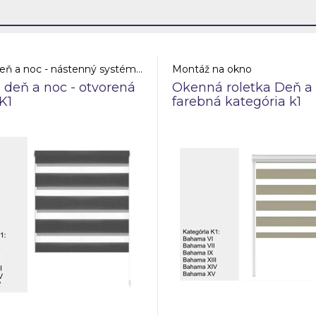
Roletky deň a noc - nástenný systém - otvorená kazeta
Montáž na okno
 deň a noc - otvorená
Okenná roletka Deň a 
K1
farebná kategória k1