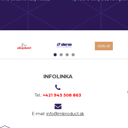
1
2
3
4
INFOLINKA
Tel.:
+421 945 508 863
E-mail:
info@mlproduct.sk