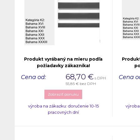
Produkt vyrábaný na mieru podľa
Produkt
požiadavky zákazníka!
po
68,70
€
Cena od:
Cena o
s DPH
55,85 €
bez DPH
Zobraziť ponuku
výroba na zákazku: doručenie 10-15
výroba
pracovných dní