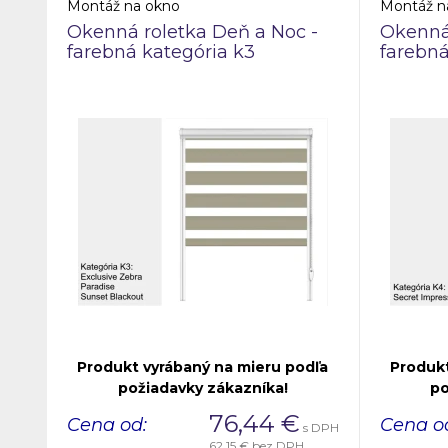
Montáž na okno
Montáž n
Okenná roletka Deň a Noc -
Okenná 
farebná kategória k3
farebná
Produkt vyrábaný na mieru podľa
Produkt
požiadavky zákazníka!
po
76,44
€
Cena od:
Cena o
s DPH
62,15 €
bez DPH