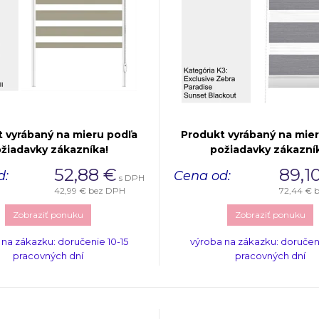
 vyrábaný na mieru podľa
Produkt vyrábaný na mie
žiadavky zákazníka!
požiadavky zákazní
52,88
€
89,1
d:
Cena od:
s DPH
42,99 €
bez DPH
72,44 €
b
Zobraziť ponuku
Zobraziť ponuku
 na zákazku: doručenie 10-15
výroba na zákazku: doručeni
pracovných dní
pracovných dní