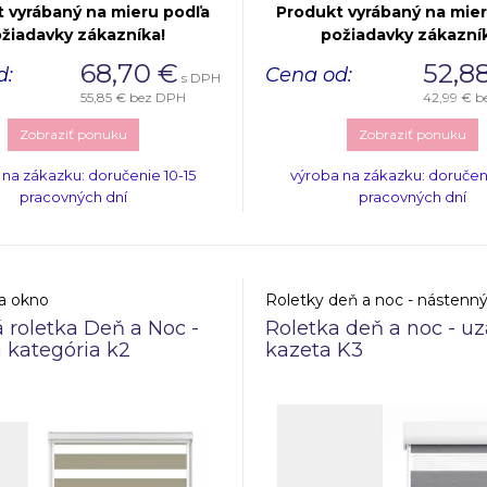
 vyrábaný na mieru podľa
Produkt vyrábaný na mie
žiadavky zákazníka!
požiadavky zákazní
68,70
€
52,8
d:
Cena od:
s DPH
55,85 €
bez DPH
42,99 €
b
Zobraziť ponuku
Zobraziť ponuku
 na zákazku: doručenie 10-15
výroba na zákazku: doručeni
pracovných dní
pracovných dní
a okno
roletka Deň a Noc -
Roletka deň a noc - uz
 kategória k2
kazeta K3