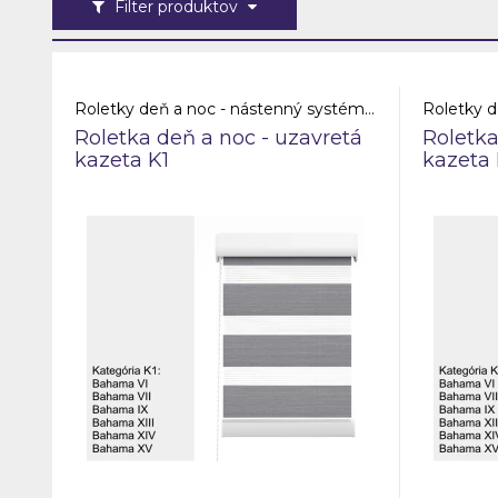
Filter produktov
Roletky deň a noc - nástenný systém - uzavretá kazeta
Roletka deň a noc - uzavretá
Roletka
kazeta K1
kazeta 