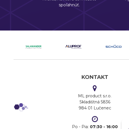
spoľahnúť.
KONTAKT
ML product s.r.o.
Skladištná 5836
984 01 Lučenec
Po - Pia:
07:30 - 16:00