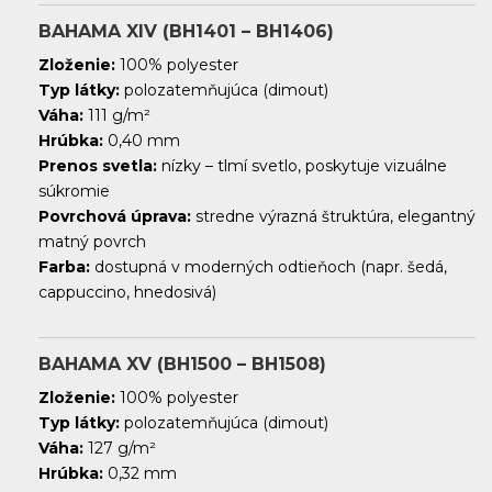
BAHAMA XIV (BH1401 – BH1406)
Zloženie:
100% polyester
Typ látky:
polozatemňujúca (dimout)
Váha:
111 g/m²
Hrúbka:
0,40 mm
Prenos svetla:
nízky – tlmí svetlo, poskytuje vizuálne
súkromie
Povrchová úprava:
stredne výrazná štruktúra, elegantný
matný povrch
Farba:
dostupná v moderných odtieňoch (napr. šedá,
cappuccino, hnedosivá)
BAHAMA XV (BH1500 – BH1508)
Zloženie:
100% polyester
Typ látky:
polozatemňujúca (dimout)
Váha:
127 g/m²
Hrúbka:
0,32 mm