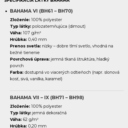
ŠPECIFIKÁCIA LÁTKY BAHAMA
BAHAMA VI (BH61 – BH70)
Zloženie:
100% polyester
Typ látky:
polozatemňujúca (dimout)
Váha:
107 g/m²
Hrúbka:
0,40 mm
Prenos svetla:
nízky – dobre tlmí svetlo, vhodná na
bežné tienenie
Povrchová úprava:
jemná tkaná štruktúra, hladký
povrch
Farba:
dostupná vo viacerých odtieňoch (napr. slonová
kosť, sivá, vanilka, karamel)
BAHAMA VII – IX (BH71 – BH98)
Zloženie:
100% polyester
Typ látky:
jemná dekoračná
Váha:
62 g/m²
Hrúbka:
0,20 mm