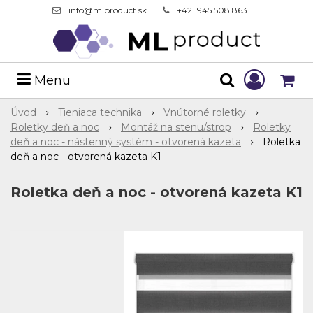
info@mlproduct.sk
+421 945 508 863
Menu
Úvod
Tieniaca technika
Vnútorné roletky
Roletky deň a noc
Montáž na stenu/strop
Roletky
deň a noc - nástenný systém - otvorená kazeta
Roletka
deň a noc - otvorená kazeta K1
Roletka deň a noc - otvorená kazeta K1