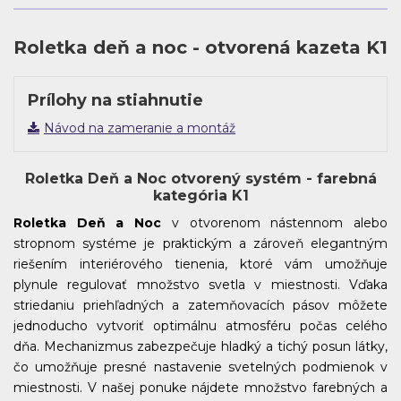
BH 1302
BH 1303
BH 1304
BH 1305
Roletka deň a noc - otvorená kazeta K1
Prílohy na stiahnutie
Návod na zameranie a montáž
BH 1306
BH 1307
BH 1308
BH 1311
Roletka Deň a Noc otvorený systém - farebná
kategória K1
Roletka Deň a Noc
v otvorenom nástennom alebo
BH 1313
BH 1314
BH 1319
BH 1320
stropnom systéme je praktickým a zároveň elegantným
riešením interiérového tienenia, ktoré vám umožňuje
plynule regulovať množstvo svetla v miestnosti. Vďaka
striedaniu priehľadných a zatemňovacích pásov môžete
jednoducho vytvoriť optimálnu atmosféru počas celého
BH 1321
BH 1329
BH 1401
BH 1402
dňa. Mechanizmus zabezpečuje hladký a tichý posun látky,
čo umožňuje presné nastavenie svetelných podmienok v
miestnosti. V našej ponuke nájdete množstvo farebných a