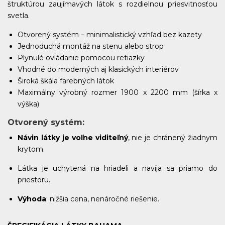
štruktúrou zaujímavých látok s rozdielnou priesvitnosťou
svetla.
BH 1403
BH 1404
BH 1405
BH 1406
Otvorený systém – minimalistický vzhľad bez kazety
Jednoduchá montáž na stenu alebo strop
Plynulé ovládanie pomocou retiazky
Vhodné do moderných aj klasických interiérov
BH 1500
BH 1501
BH 1502
BH 1503
Široká škála farebných látok
Maximálny výrobný rozmer 1900 x 2200 mm (šírka x
výška)
Otvorený systém
:
BH 1504
BH 1505
BH 1506
BH 1507
Návin látky je voľne viditeľný
, nie je chránený žiadnym
krytom.
Látka je uchytená na hriadeli a navíja sa priamo do
priestoru.
BH 1508
Výhoda
: nižšia cena, nenáročné riešenie.