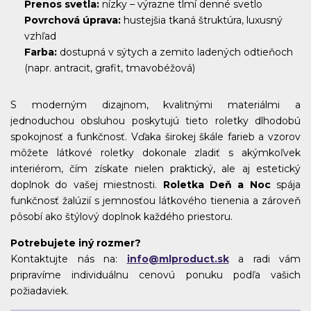
Prenos svetla:
nízky – výrazne tlmí denné svetlo
Povrchová úprava:
hustejšia tkaná štruktúra, luxusný
vzhľad
Farba:
dostupná v sýtych a zemito ladených odtieňoch
(napr. antracit, grafit, tmavobéžová)
S moderným dizajnom, kvalitnými materiálmi a
jednoduchou obsluhou poskytujú tieto roletky dlhodobú
spokojnosť a funkčnosť. Vďaka širokej škále farieb a vzorov
môžete látkové roletky dokonale zladiť s akýmkoľvek
interiérom, čím získate nielen praktický, ale aj estetický
doplnok do vašej miestnosti.
Roletka Deň a Noc
spája
funkčnosť žalúzií s jemnosťou látkového tienenia a zároveň
pôsobí ako štýlový doplnok každého priestoru.
Potrebujete iný rozmer?
Kontaktujte nás na:
info@mlproduct.sk
a radi vám
pripravíme individuálnu cenovú ponuku podľa vašich
požiadaviek.