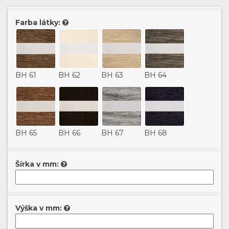
Farba látky:
BH 61
BH 62
BH 63
BH 64
BH 65
BH 66
BH 67
BH 68
Šírka v mm:
BH 69
BH 70
BH 71
BH 72
Výška v mm: