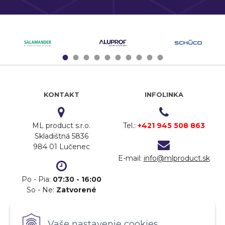
1
2
3
4
5
6
7
8
9
10
KONTAKT
INFOLINKA
ML product s.r.o.
Tel.:
+421 945 508 863
Skladištná 5836
984 01 Lučenec
E-mail:
info@mlproduct.sk
Po - Pia:
07:30 - 16:00
So - Ne:
Zatvorené
DOPRAVA
PLATBA
Vaše nastavenie cookies