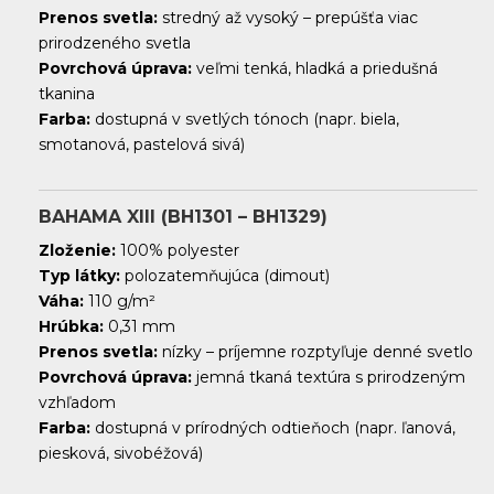
Prenos svetla:
stredný až vysoký – prepúšťa viac
prirodzeného svetla
Povrchová úprava:
veľmi tenká, hladká a priedušná
tkanina
Farba:
dostupná v svetlých tónoch (napr. biela,
smotanová, pastelová sivá)
BAHAMA XIII (BH1301 – BH1329)
Zloženie:
100% polyester
Typ látky:
polozatemňujúca (dimout)
Váha:
110 g/m²
Hrúbka:
0,31 mm
Prenos svetla:
nízky – príjemne rozptyľuje denné svetlo
Povrchová úprava:
jemná tkaná textúra s prirodzeným
vzhľadom
Farba:
dostupná v prírodných odtieňoch (napr. ľanová,
piesková, sivobéžová)