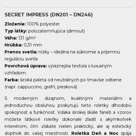
SECRET IMPRESS (DN201 – DN246)
Zloženie:
100% polyester
Typ látky:
polozatemňujúca (dimout)
Váha:
131 g/m²
Hrúbka:
0,31 mm
Prenos svetla:
nízky – ideálna na súkromie a príjemnú
reguláciu svetla
Povrchová úprava:
výraznejšia textúra s luxusným
vzhľadom
Farba:
široká paleta od neutrálnych po tmavšie odtiene
(napr. cappuccino, grafit, piesková)
S moderným dizajnom, kvalitnými materiálmi a
jednoduchou obsluhou poskytujú tieto roletky dlhodobú
spokojnosť a funkčnosť. Vďaka širokej škále farieb a vzorov
môžete látkové roletky dokonale zladiť s akýmkoľvek
interiérom, čím získate nielen praktický, ale aj estetický
doplnok do vašej miestnosti.
Roletka Deň a Noc
spája