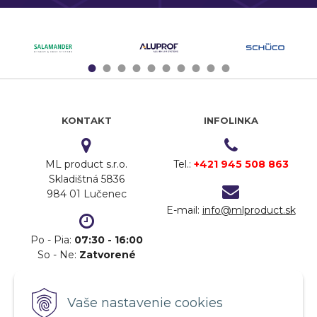
1
2
3
4
5
6
7
8
9
10
KONTAKT
INFOLINKA
ML product s.r.o.
Tel.:
+421 945 508 863
Skladištná 5836
984 01 Lučenec
E-mail:
info@mlproduct.sk
Po - Pia:
07:30 - 16:00
So - Ne:
Zatvorené
DOPRAVA
PLATBA
Vaše nastavenie cookies