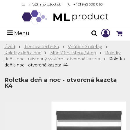
info@mlproduct.sk
+421 945 508 863
Menu
Úvod
Tieniaca technika
Vnútorné roletky
Roletky deň a noc
Montáž na stenu/strop
Roletky
deň a noc - nástenný systém - otvorená kazeta
Roletka
deň a noc - otvorená kazeta K4
Roletka deň a noc - otvorená kazeta
K4