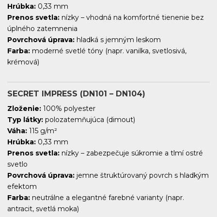
Hrúbka:
0,33 mm
Prenos svetla:
nízky – vhodná na komfortné tienenie bez
úplného zatemnenia
Povrchová úprava:
hladká s jemným leskom
Farba:
moderné svetlé tóny (napr. vanilka, svetlosivá,
krémová)
SECRET IMPRESS (DN101 – DN104)
Zloženie:
100% polyester
Typ látky:
polozatemňujúca (dimout)
Váha:
115 g/m²
Hrúbka:
0,33 mm
Prenos svetla:
nízky – zabezpečuje súkromie a tlmí ostré
svetlo
Povrchová úprava:
jemne štruktúrovaný povrch s hladkým
efektom
Farba:
neutrálne a elegantné farebné varianty (napr.
antracit, svetlá moka)