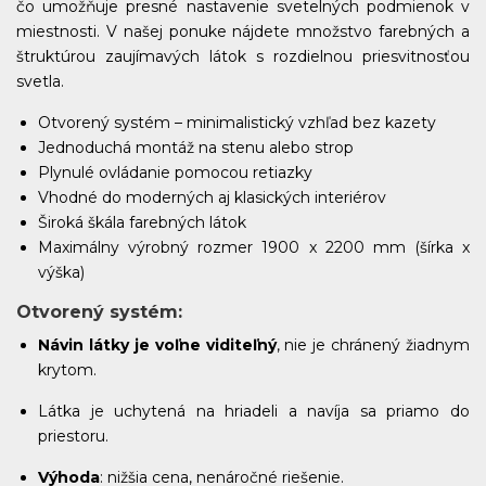
čo umožňuje presné nastavenie svetelných podmienok v
miestnosti. V našej ponuke nájdete množstvo farebných a
štruktúrou zaujímavých látok s rozdielnou priesvitnosťou
DN237
DN238
DN239
DN240
svetla.
Otvorený systém – minimalistický vzhľad bez kazety
Jednoduchá montáž na stenu alebo strop
Plynulé ovládanie pomocou retiazky
DN241
DN242
DN243
DN244
Vhodné do moderných aj klasických interiérov
Široká škála farebných látok
Maximálny výrobný rozmer 1900 x 2200 mm (šírka x
výška)
Otvorený systém
:
DN245
DN246
Návin látky je voľne viditeľný
, nie je chránený žiadnym
krytom.
Látka je uchytená na hriadeli a navíja sa priamo do
priestoru.
Výhoda
: nižšia cena, nenáročné riešenie.