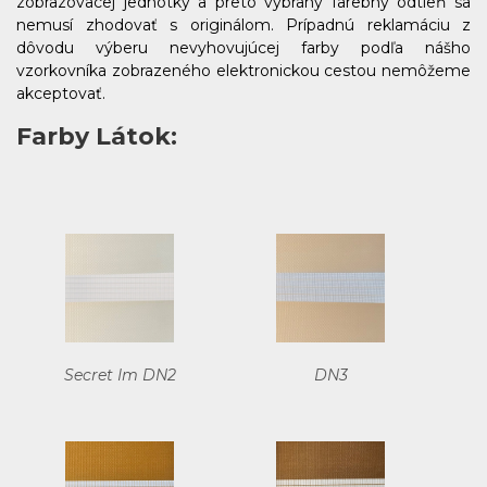
zobrazovacej jednotky a preto vybraný farebný odtieň sa
nemusí zhodovať s originálom. Prípadnú reklamáciu z
dôvodu výberu nevyhovujúcej farby podľa nášho
vzorkovníka zobrazeného elektronickou cestou nemôžeme
akceptovať.
Farby Látok:
Secret Im DN2
DN3