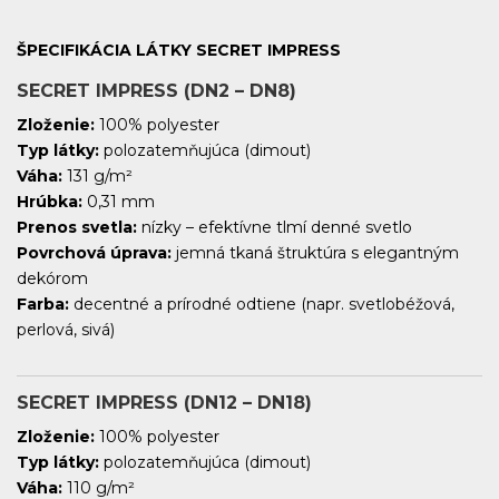
ŠPECIFIKÁCIA LÁTKY SECRET IMPRESS
SECRET IMPRESS (DN2 – DN8)
Zloženie:
100% polyester
Typ látky:
polozatemňujúca (dimout)
Váha:
131 g/m²
Hrúbka:
0,31 mm
Prenos svetla:
nízky – efektívne tlmí denné svetlo
Povrchová úprava:
jemná tkaná štruktúra s elegantným
dekórom
Farba:
decentné a prírodné odtiene (napr. svetlobéžová,
perlová, sivá)
SECRET IMPRESS (DN12 – DN18)
Zloženie:
100% polyester
Typ látky:
polozatemňujúca (dimout)
Váha:
110 g/m²