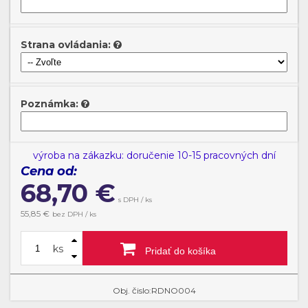
DN201
DN202
DN203
DN204
Strana ovládania:
Poznámka:
DN205
DN206
DN207
DN208
výroba na zákazku: doručenie 10-15 pracovných dní
Cena od:
68,70
€
DN209
DN210
DN211
DN212
s DPH / ks
55,85
€
bez DPH / ks
ks
Pridať do košíka
DN213
DN214
DN215
DN216
Obj. čislo:RDNO004