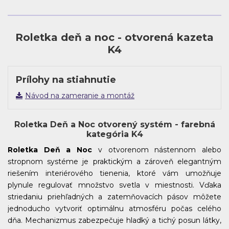
DN217
DN218
DN220
DN224
Roletka deň a noc - otvorená kazeta
K4
Prílohy na stiahnutie
DN225
DN226
DN227
DN228
Návod na zameranie a montáž
Roletka Deň a Noc otvorený systém - farebná
kategória K4
DN229
DN230
DN231
DN232
Roletka Deň a Noc
v otvorenom nástennom alebo
stropnom systéme je praktickým a zároveň elegantným
riešením interiérového tienenia, ktoré vám umožňuje
plynule regulovať množstvo svetla v miestnosti. Vďaka
striedaniu priehľadných a zatemňovacích pásov môžete
DN233
DN234
DN235
DN236
jednoducho vytvoriť optimálnu atmosféru počas celého
dňa. Mechanizmus zabezpečuje hladký a tichý posun látky,