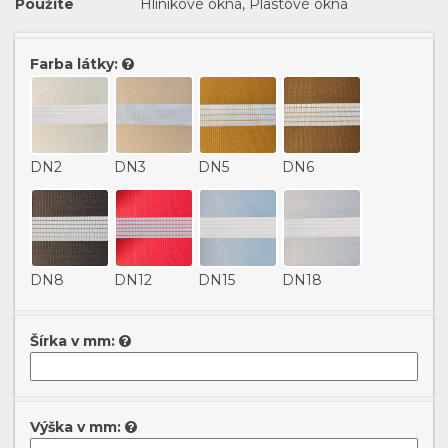
Použite
Hliníkové okná, Plastové okná
Farba látky:
DN2
DN3
DN5
DN6
DN8
DN12
DN15
DN18
Šírka v mm:
DN101
DN102
DN103
DN104
Výška v mm: