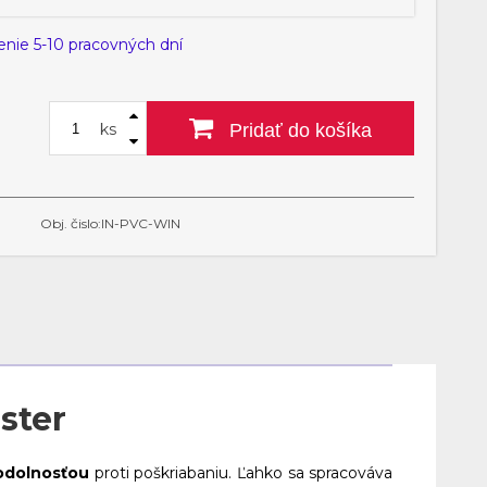
enie 5-10 pracovných dní
ks
Pridať do košíka
Obj. čislo:IN-PVC-WIN
ster
odolnosťou
proti poškriabaniu. Ľahko sa spracováva