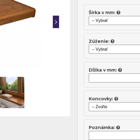
Šírka v mm:
Zúženie:
Dĺžka v mm:
Koncovky:
Poznámka: