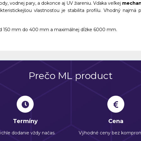
vody, vodnej pary, a dokonce aj UV žiareniu. Vďaka veľkej
mechan
akteristickejšou vlastnosťou je stabilita profilu. Vhodný najmä
 od 150 mm do 400 mm a maximálnej dĺžke 6000 mm.
Prečo ML product
Termíny
Cena
chle dodanie vždy načas.
Výhodné ceny bez komprom