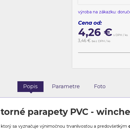
výroba na zákazku: doruč
Cena od:
4,26
€
s DPH / ks
3,46
€
bez DPH / ks
Popis
Parametre
Foto
torné parapety PVC - winche
ktorý sa vyznačuje výnimočnou trvanlivosťou a predovšetkým