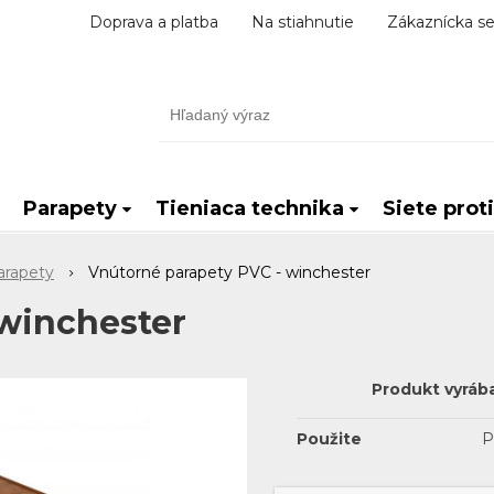
Doprava a platba
Na stiahnutie
Zákaznícka se
Parapety
Tieniaca technika
Siete prot
arapety
Vnútorné parapety PVC - winchester
 winchester
Produkt vyráb
Použite
P