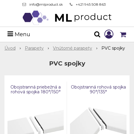
info@mlproduct.sk
+421 945 508 863
Menu
Úvod
Parapety
Vnútorné parapety
PVC spojky
PVC spojky
Obojstranná priebežná a
Obojstranná rohová spojka
rohová spojka 180°/150°
90°/135°