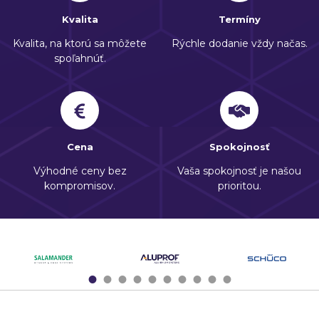
Kvalita
Termíny
Kvalita, na ktorú sa môžete
Rýchle dodanie vždy načas.
spoľahnúť.
Cena
Spokojnosť
Výhodné ceny bez
Vaša spokojnosť je našou
kompromisov.
prioritou.
1
2
3
4
5
6
7
8
9
10