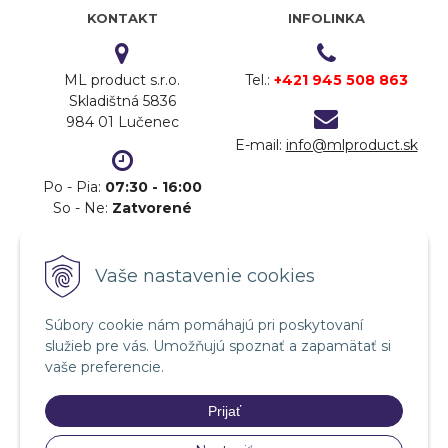
KONTAKT
INFOLINKA
ML product s.r.o.
Tel.:
+421 945 508 863
Skladištná 5836
984 01 Lučenec
E-mail:
info@mlproduct.sk
Po - Pia:
07:30 - 16:00
So - Ne:
Zatvorené
DOPRAVA
PLATBA
Vaše nastavenie cookies
Súbory cookie nám pomáhajú pri poskytovaní
služieb pre vás. Umožňujú spoznať a zapamätať si
vaše preferencie.
Prijať