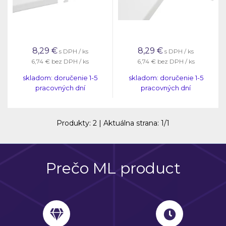
8,29
€
8,29
€
s DPH / ks
s DPH / ks
6,74 €
bez DPH / ks
6,74 €
bez DPH / ks
skladom: doručenie 1-5
skladom: doručenie 1-5
pracovných dní
pracovných dní
Produkty:
2
| Aktuálna strana:
1
/
1
Prečo ML product