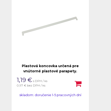
Plastová koncovka určená pre
vnútorné plastové parapety.
1,19
€
s DPH / ks
0,97 €
bez DPH / ks
skladom: doručenie 1-5 pracovných dní