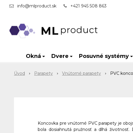
info@mlproduct.sk
+421 945 508 863
Okná
Dvere
Posuvné systémy
Úvod
Parapety
Vnútorné parapety
PVC konco
Koncovka pre vnútorné PVC parapety je obojs
bola dosiahnutá pružnosť a dlhá životnosť