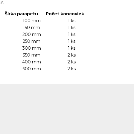
ožadovanú veľkosť.
apetu
Počet koncoviek
mm
1 ks
mm
1 ks
mm
1 ks
mm
1 ks
mm
1 ks
mm
2 ks
mm
2 ks
mm
2 ks