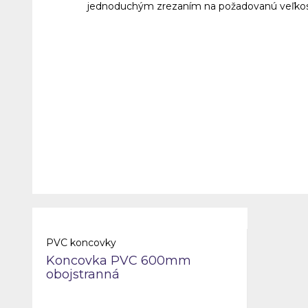
jednoduchým zrezaním na p
Šírka par
100 
150 
200 
250 
300 
350 
400 
600 
PVC koncovky
Koncovka PVC 600mm
obojstranná