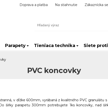
Doprava a platba
Na stiahnutie
Zákaznícka se
Parapety
Tieniaca technika
Siete prot
vky
PVC koncovky
tranná, v dĺžke 600mm, vyrábaná z kvalitného PVC granulátu s 
. Do šírky parapetu 300mm potrebujete 1ks koncovky, nad ší