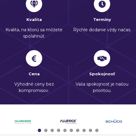
Kvalita
Termíny
Kvalita, na ktorú sa môžete
Rýchle dodanie vždy načas.
spoľahnúť.
Cena
Spokojnosť
Výhodné ceny bez
Vaša spokojnosť je našou
kompromisov.
prioritou.
1
2
3
4
5
6
7
8
9
10