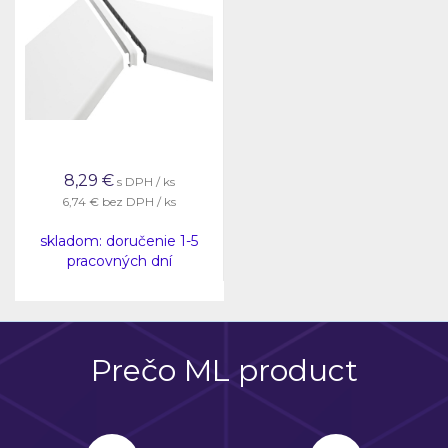
8,29
€
s DPH / ks
6,74 €
bez DPH / ks
skladom: doručenie 1-5
pracovných dní
Prečo ML product