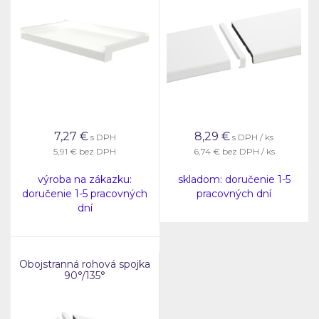
7,27
€
8,29
€
s DPH
s DPH / ks
5,91 €
bez DPH
6,74 €
bez DPH / ks
výroba na zákazku:
skladom: doručenie 1-5
doručenie 1-5 pracovných
pracovných dní
dní
Obojstranná rohová spojka
90°/135°