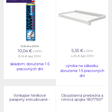
11,15 €
s DPH
5,35
€
10,04
€
s DPH
s DPH
4,35 €
bez DPH
8,16 €
bez DPH
skladom: doručenie 1-5
výroba na zákazku:
pracovných dní
doručenie 1-5 pracovných
dní
Vonkajšie hliníkové
Obojstranná priebežná a
parapety extrudované -
rohová spojka 180°/150°
Biela RAL 9016