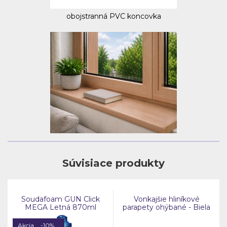
obojstranná PVC koncovka
Súvisiace produkty
Soudafoam GUN Click
Vonkajšie hliníkové
MEGA Letná 870ml
parapety ohýbané - Biela
RAL 9010
Akcia
-10%