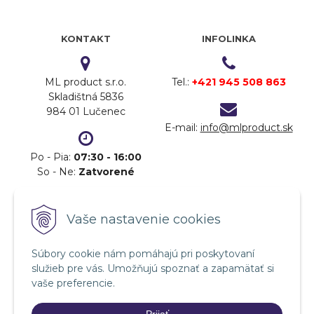
KONTAKT
INFOLINKA
ML product s.r.o.
Tel.:
+421 945 508 863
Skladištná 5836
984 01 Lučenec
E-mail:
info@mlproduct.sk
Po - Pia:
07:30 - 16:00
So - Ne:
Zatvorené
DOPRAVA
PLATBA
Vaše nastavenie cookies
Súbory cookie nám pomáhajú pri poskytovaní
služieb pre vás. Umožňujú spoznať a zapamätať si
vaše preferencie.