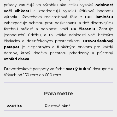
prísady zaručujú vo výrobku ako celku vysokú
odolnosť
voči vlhkosti
a zhodnocujú vysokú úžitkovú hodnotu
výrobku. Povrchová melamínová fólia z
CPL laminátu
zabezpečuje ochranu proti poškriabaniu a tiež dlhotrvajúcu
farebnú stálosť a odolnosti voči
UV žiareniu
. Zaisťuje
jednoduchú údržbu, a to vďaka odolnosti voči bežným
čistiacim a dezinfekčným prostriedkom.
Drevotrieskový
parapet
je elegantným a funkčným prvkom pre každý
domov, ktorý dodáva priestoru prirodzený a príjemný
vzhľad dreva
.
Drevotrieskové parapety vo farbe
svetlý buk
sú dostupné v
šírkach od 150 mm do 600 mm.
Parametre
Použite
Plastové okná