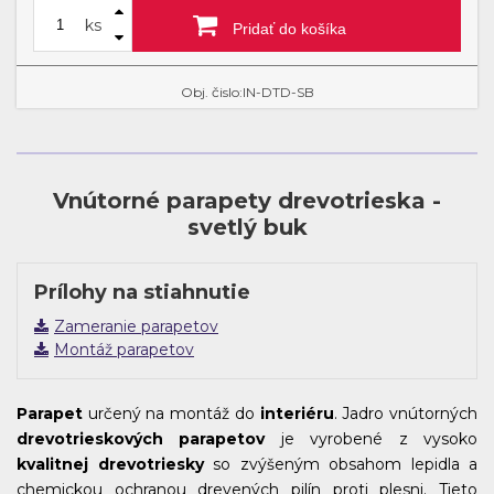
ks
Pridať do košíka
Obj. čislo:IN-DTD-SB
Vnútorné parapety drevotrieska -
svetlý buk
Prílohy na stiahnutie
Zameranie parapetov
Montáž parapetov
Parapet
určený na montáž do
interiéru
. Jadro vnútorných
drevotrieskových parapetov
je vyrobené z vysoko
kvalitnej drevotriesky
so zvýšeným obsahom lepidla a
chemickou ochranou drevených pilín proti plesni. Tieto