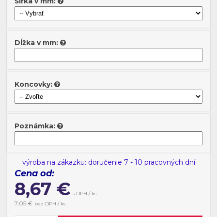
Šírka v mm:
Dĺžka v mm:
Koncovky:
Poznámka:
výroba na zákazku: doručenie 7 - 10 pracovných dní
Cena od:
8,67
€
s DPH / ks
7,05
€
bez DPH / ks