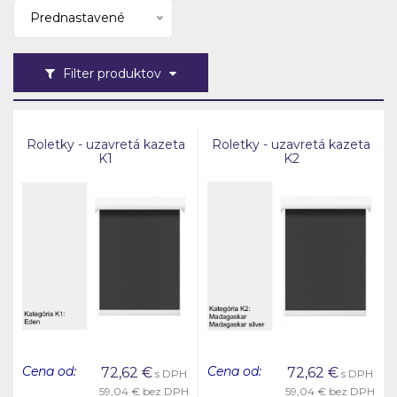
Prednastavené
Filter produktov
Roletky - uzavretá kazeta
Roletky - uzavretá kazeta
K1
K2
Cena od:
Cena od:
72,62
€
72,62
€
s DPH
s DPH
59,04 €
bez DPH
59,04 €
bez DPH