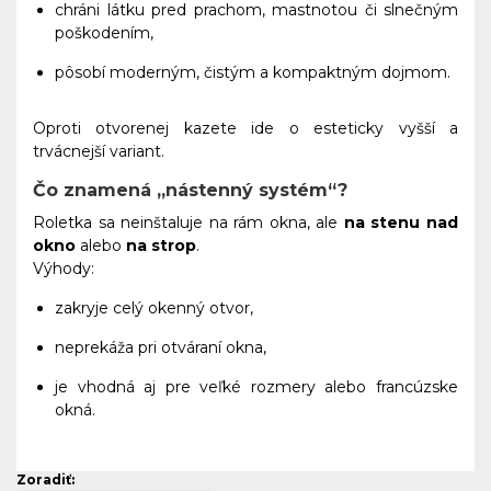
chráni látku pred prachom, mastnotou či slnečným
poškodením,
pôsobí moderným, čistým a kompaktným dojmom.
Oproti otvorenej kazete ide o esteticky vyšší a
trvácnejší variant.
Čo znamená „nástenný systém“?
Roletka sa neinštaluje na rám okna, ale
na stenu nad
okno
alebo
na strop
.
Výhody:
zakryje celý okenný otvor,
neprekáža pri otváraní okna,
je vhodná aj pre veľké rozmery alebo francúzske
okná.
Zoradiť: