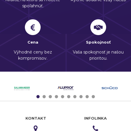
spoľahnúť.
Cena
Spokojnosť
Výhodné ceny bez
Vaša spokojnosť je našou
kompromisov.
prioritou.
1
2
3
4
5
6
7
8
9
10
KONTAKT
INFOLINKA