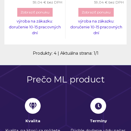
59,04 €
bez DPH
59,04 €
bez DPH
Zobraziť ponuku
Zobraziť ponuku
výroba na zákazku:
výroba na zákazku:
doručenie 10-15 pracovných
doručenie 10-15 pracovných
dní
dní
Produkty:
4
| Aktuálna strana:
1
/
1
Prečo ML product
Kvalita
Termíny
Kvalita, na ktorú sa môžete
Rýchle dodanie vždy načas.