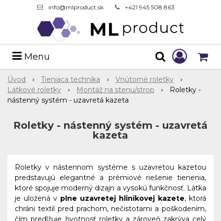
info@mlproduct.sk
+421 945 508 863
Menu
Úvod
Tieniaca technika
Vnútorné roletky
Látkové roletky
Montáž na stenu/strop
Roletky -
nástenný systém - uzavretá kazeta
Roletky - nástenný systém - uzavretá
kazeta
Roletky v nástennom systéme s uzavretou kazetou
predstavujú elegantné a prémiové riešenie tienenia,
ktoré spojuje moderný dizajn a vysokú funkčnosť. Látka
je uložená v
plne uzavretej hliníkovej kazete
, ktorá
chráni textil pred prachom, nečistotami a poškodením,
čím predlžuje životnosť roletky a zároveň zakrýva celý