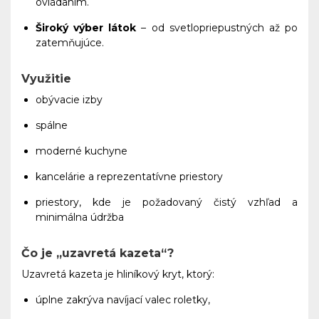
ovládaním.
Široký výber látok
– od svetlopriepustných až po
zatemňujúce.
Využitie
obývacie izby
spálne
moderné kuchyne
kancelárie a reprezentatívne priestory
priestory, kde je požadovaný čistý vzhľad a
minimálna údržba
Čo je „uzavretá kazeta“?
Uzavretá kazeta je hliníkový kryt, ktorý:
úplne zakrýva navíjací valec roletky,