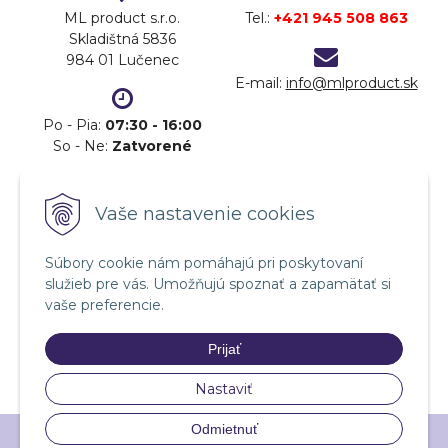
ML product s.r.o.
Tel.:
+421 945 508 863
Skladištná 5836
984 01 Lučenec
E-mail:
info@mlproduct.sk
Po - Pia:
07:30 - 16:00
So - Ne:
Zatvorené
DOPRAVA
PLATBA
Vaše nastavenie cookies
Súbory cookie nám pomáhajú pri poskytovaní
služieb pre vás. Umožňujú spoznať a zapamätať si
vaše preferencie.
Prijať
Nastaviť
Odmietnuť
© 2026 ML product