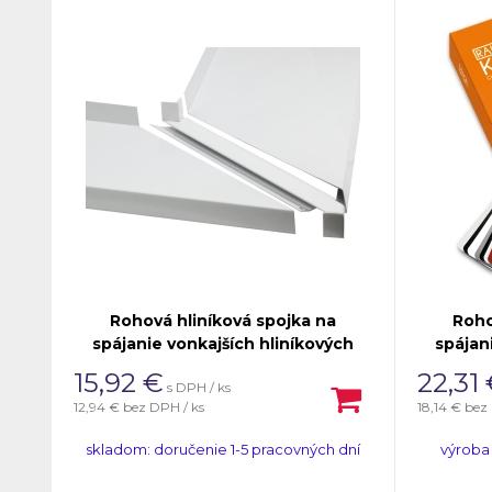
Rohová hliníková spojka na
Roho
spájanie vonkajších hliníkových
spájan
parapetných dosiek pod 90°
para
15,92
€
22,31
s DPH / ks
uhlom.
12,94 €
bez DPH / ks
18,14 €
bez
skladom: doručenie 1-5 pracovných dní
výroba 