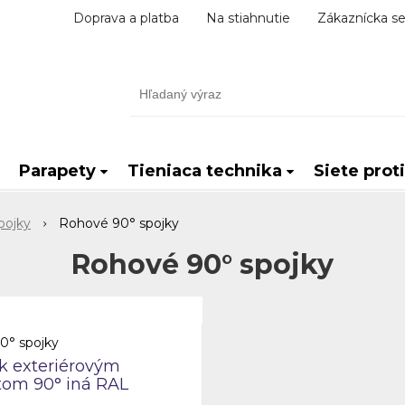
Doprava a platba
Na stiahnutie
Zákaznícka se
Parapety
Tieniaca technika
Siete prot
pojky
Rohové 90° spojky
Rohové 90° spojky
0° spojky
k exteriérovým
tom 90° iná RAL