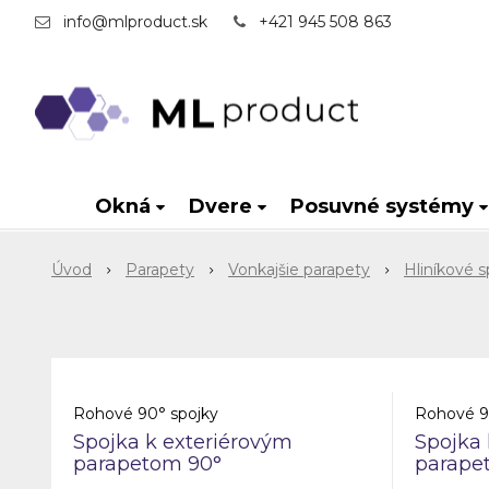
info@mlproduct.sk
+421 945 508 863
Okná
Dvere
Posuvné systémy
Úvod
Parapety
Vonkajšie parapety
Hliníkové s
Rohové 90° spojky
Rohové 9
Spojka k exteriérovým
Spojka 
parapetom 90°
parape