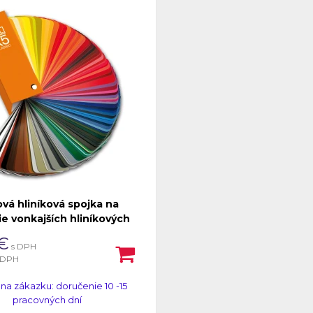
vá hliníková spojka na
ie vonkajších hliníkových
petných dosiek pod 90°
€
s DPH
uhlom.
 DPH
na zákazku: doručenie 10 -15
pracovných dní