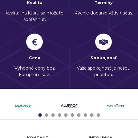
Kvalita
Termíny
Kvalita, na ktorú sa môžete
Rýchle dodanie vždy načas.
spoľahnúť.
Cena
Spokojnosť
Výhodné ceny bez
Vaša spokojnosť je našou
kompromisov.
prioritou.
1
2
3
4
5
6
7
8
9
10
KONTAKT
INFOLINKA