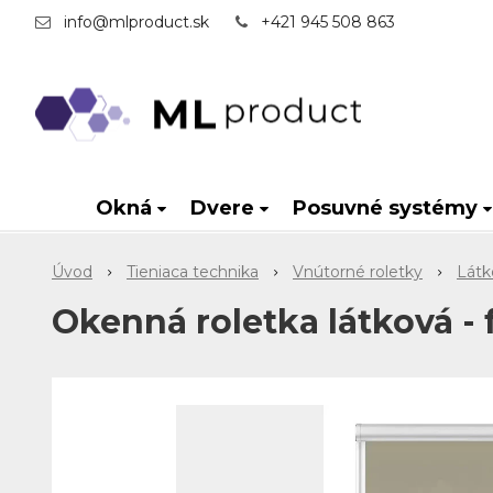
info@mlproduct.sk
+421 945 508 863
Okná
Dvere
Posuvné systémy
Úvod
Tieniaca technika
Vnútorné roletky
Látk
Okenná roletka látková - 