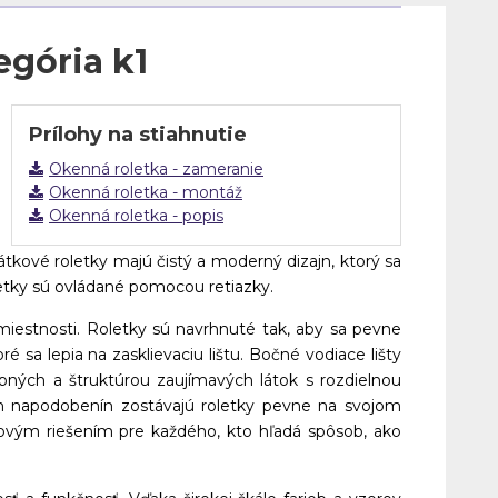
egória k1
Prílohy na stiahnutie
Okenná roletka - zameranie
Okenná roletka - montáž
Okenná roletka - popis
tkové roletky majú čistý a moderný dizajn, ktorý sa
oletky sú ovládané pomocou retiazky.
estnosti. Roletky sú navrhnuté tak, aby sa pevne
ré sa lepia na zasklievaciu lištu. Bočné vodiace lišty
bných a štruktúrou zaujímavých látok s rozdielnou
ých napodobenín zostávajú roletky pevne na svojom
ýlovým riešením pre každého, kto hľadá spôsob, ako