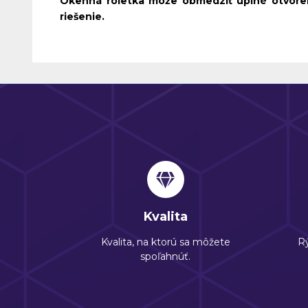
Okenná roletka môže obmedziť úplné otvore
riešenie.
Kvalita
Kvalita, na ktorú sa môžete
Rý
spoľahnúť.