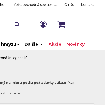
kcia
Veľkoobchodná spolupráca
O nás
Kontakt
i hmyzu
Ďalšie
Akcie
Novinky
ebná kategória k1
aný na mieru podľa požiadavky zákazníka!
lastové okná