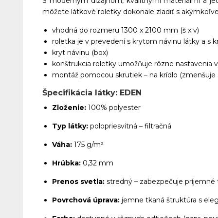
S moderným dizajnom, kvalitnými materiálmi a jed
môžete látkové roletky dokonale zladiť s akýmkoľvek 
vhodná do rozmeru 1300 x 2100 mm (š x v)
roletka je v prevedení s krytom návinu látky a s k
kryt návinu (box)
konštrukcia roletky umožňuje rôzne nastavenia v
montáž pomocou skrutiek – na krídlo (zmenšuje s
Špecifikácia látky: EDEN
Zloženie:
100% polyester
Typ látky:
polopriesvitná – filtračná
Váha:
175 g/m²
Hrúbka:
0,32 mm
Prenos svetla:
stredný – zabezpečuje príjemné t
Povrchová úprava:
jemne tkaná štruktúra s e