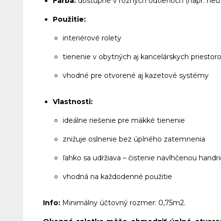
Farba:
dostupné v rôznych odtieňoch (napr. neutrá
Použitie:
interiérové rolety
tienenie v obytných aj kancelárskych priestor
vhodné pre otvorené aj kazetové systémy
Vlastnosti:
ideálne riešenie pre mäkké tienenie
znižuje oslnenie bez úplného zatemnenia
ľahko sa udržiava – čistenie navlhčenou handr
vhodná na každodenné použitie
Info:
Minimálny účtovný rozmer: 0,75m2.