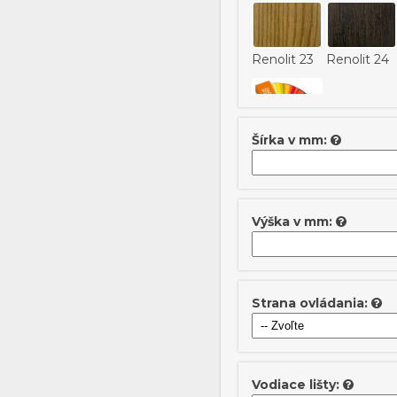
Renolit 23
Renolit 24
EDEN 25
EDEN 26
Šírka v mm:
EDEN 31
EDEN 32
RAL -
upresniť do
poznámky
Výška v mm:
EDEN 37
EDEN 38
Strana ovládania:
EDEN 43
EDEN 44
Vodiace lišty: