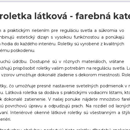
oletka látková - farebná kat
 a praktickým riešením pre reguláciu svetla a súkromia vo
mbinujú estetický dizajn s vysokou funkčnosťou a ponúkajú
 hodia do každého interiéru. Roletky sú vyrobené z kvalitných
ckému poškodeniu.
duchú údržbu. Dostupné sú v rôznych materiáloch, vrátane
ňujú prispôsobiť roletky vašim potrebám na reguláciu svetla. Lá
ieb a vzorov umožňuje dokonalé zladenie s dekorom miestnosti. R
tky, čo umožňuje presné nastavenie svetelných podmienok v mi
iu. Látková roletka sa dodáva s praktickými vodiacimi lištami, kto
ak dokonalé zatienenie. V našej ponuke nájdete množstvo fare
tickú povrchovú úpravu a odpudzujú prach. Na rozdiel od lacn
ívaní. Interiérové okenné látkové roletky sú všestranným a št
riéri.