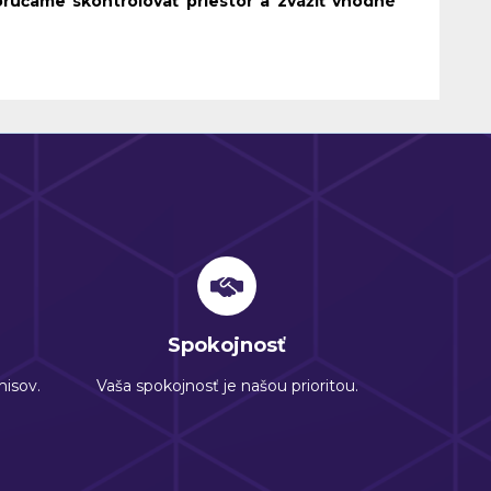
čame skontrolovať priestor a zvážiť vhodné
Spokojnosť
isov.
Vaša spokojnosť je našou prioritou.