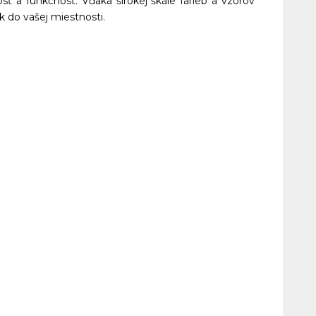
 a funkčnosť. Vďaka širokej škále farieb a vzorov
k do vašej miestnosti.