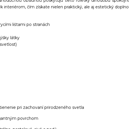
noduchou obsluhou poskytujú tieto roletky dlhodobú spokojnosť
interiérom, čím získate nielen praktický, ale aj estetický doplno
rycími lištami po stranách
ýšky látky
vetlosť)
ienenie pri zachovaní prirodzeného svetla
legantným povrchom