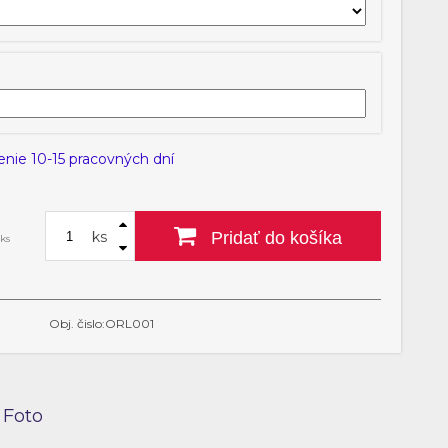
EDEN 51
EDEN 52
EDEN 53
EDEN 54
enie 10-15 pracovných dní
ks
Pridať do košíka
 ks
Obj. čislo:ORL001
Foto