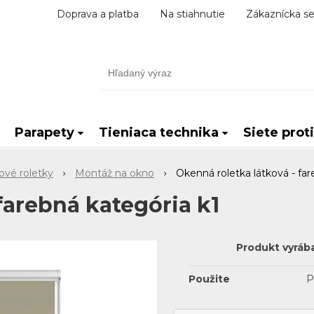
Doprava a platba
Na stiahnutie
Zákaznícka se
Parapety
Tieniaca technika
Siete prot
ové roletky
Montáž na okno
Okenná roletka látková - far
farebná kategória k1
Produkt vyráb
Použite
P