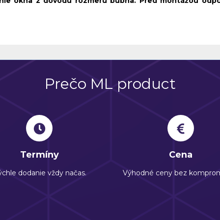
nie okna z dôvodu rozmeru bubna. Pred montážou odporú
Prečo ML product
Termíny
Cena
chle dodanie vždy načas.
Výhodné ceny bez komprom