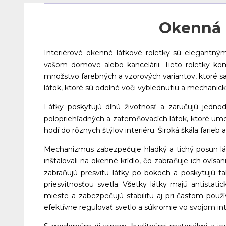
Okenná r
Interiérové okenné látkové roletky sú elegantným
vašom domove alebo kancelárii. Tieto roletky ko
množstvo farebných a vzorových variantov, ktoré sa
látok, ktoré sú odolné voči vyblednutiu a mechani
Látky poskytujú dlhú životnosť a zaručujú jedno
polopriehľadných a zatemňovacích látok, ktoré umož
hodí do rôznych štýlov interiéru. Široká škála far
Mechanizmus zabezpečuje hladký a tichý posun lá
inštalovali na okenné krídlo, čo zabraňuje ich ovísan
zabraňujú presvitu látky po bokoch a poskytujú t
priesvitnosťou svetla. Všetky látky majú antista
mieste a zabezpečujú stabilitu aj pri častom použ
efektívne regulovať svetlo a súkromie vo svojom inte