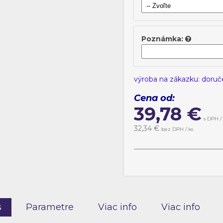
EDEN 49
EDEN 50
Poznámka:
výroba na zákazku: doruč
Cena od:
39,78
€
s DPH /
32,34
€
bez DPH / ks
s
Parametre
Viac info
Viac info