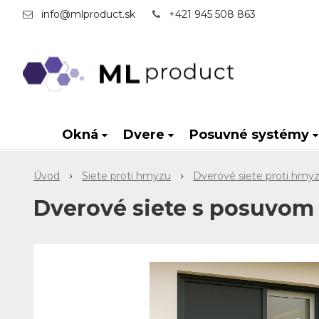
info@mlproduct.sk
+421 945 508 863
Okná
Dvere
Posuvné systémy
Úvod
Siete proti hmyzu
Dverové siete proti hmy
Dverové siete s posuvom 