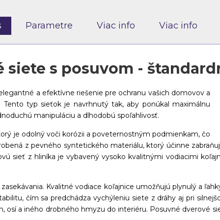
s
Parametre
Viac info
Viac info
 siete s posuvom - štandard
egantné a efektívne riešenie pre ochranu vašich domovov a
Tento typ sieťok je navrhnutý tak, aby ponúkal maximálnu
dnoduchú manipuláciu a dlhodobú spoľahlivosť.
ktorý je odolný voči korózii a poveternostným podmienkam, čo
e vyrobená z pevného syntetického materiálu, ktorý účinne zabr
vú sieť z hliníka je vybavený vysoko kvalitnými vodiacimi koľa
z zasekávania. Kvalitné vodiace koľajnice umožňujú plynulý a ľa
abilitu, čím sa predchádza vychýleniu siete z dráhy aj pri siln
, osí a iného drobného hmyzu do interiéru. Posuvné dverové si