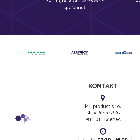
Kvalita, na ktorú sa môžete
Rý
spoľahnúť.
KONTAKT
ML product s.r.o.
Skladištná 5836
984 01 Lučenec
Po - Pia:
07:30 - 16:00