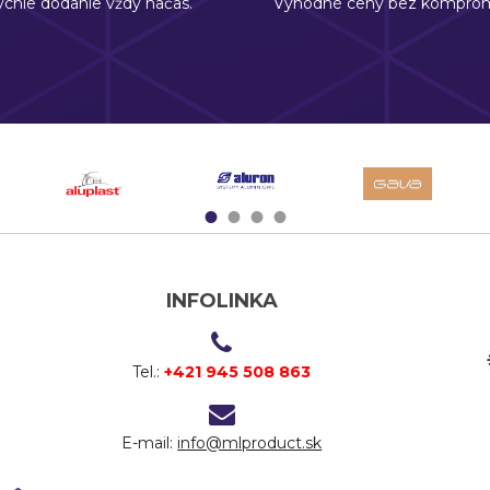
chle dodanie vždy načas.
Výhodné ceny bez komprom
1
2
3
4
INFOLINKA
Tel.:
+421 945 508 863
E-mail:
info@mlproduct.sk