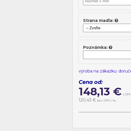
Strana madla:
Poznámka:
výroba na zákazku: doruče
Cena od:
148,13
€
s DPH
120,43
€
bez DPH / ks