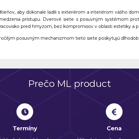
ňov, aby dokonale ladili s exteriérom a interiérom vášho domo
medzenia prístupu. Dverové siete s posuvným systémom prot
pracovisko pred hmyzom, bez kompromisov v oblasti estetiky a p
ročilým posuvným mechanizmom tieto siete poskytujú dlhodobú 
Prečo ML product
Termíny
Cena