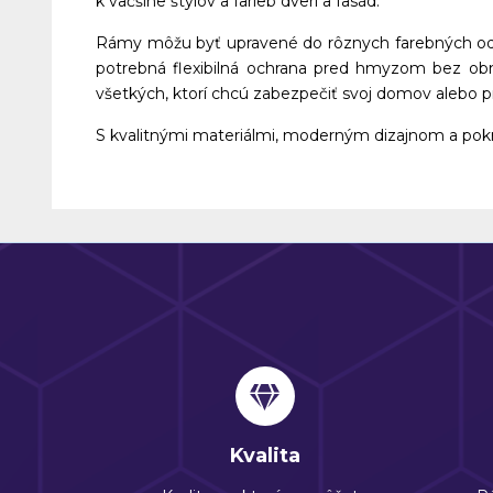
k väčšine štýlov a farieb dverí a fasád.
Rámy môžu byť upravené do rôznych farebných odtie
potrebná flexibilná ochrana pred hmyzom bez ob
všetkých, ktorí chcú zabezpečiť svoj domov alebo 
S kvalitnými materiálmi, moderným dizajnom a pok
Kvalita