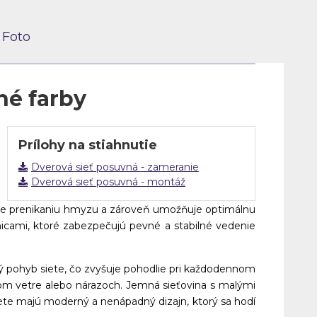
Foto
né farby
Prílohy na stiahnutie
Dverová sieť posuvná - zameranie
Dverová sieť posuvná - montáž
aňuje prenikaniu hmyzu a zároveň umožňuje optimálnu
jnicami, ktoré zabezpečujú pevné a stabilné vedenie
hký pohyb siete, čo zvyšuje pohodlie pri každodennom
ejšom vetre alebo nárazoch. Jemná sieťovina s malými
ete majú moderný a nenápadný dizajn, ktorý sa hodí