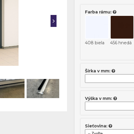
Farba rámu:
408 biela
456 hnedá
Šírka v mm:
Výška v mm:
Sieťovina: