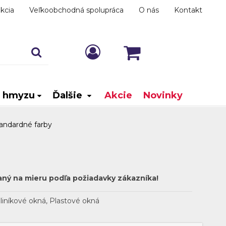
kcia
Veľkoobchodná spolupráca
O nás
Kontakt
i hmyzu
Ďalšie
Akcie
Novinky
andardné farby
aný na mieru podľa požiadavky zákazníka!
liníkové okná, Plastové okná