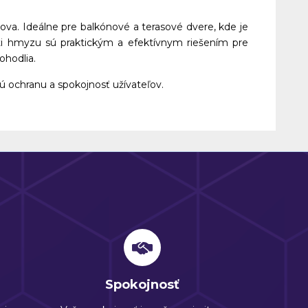
va. Ideálne pre balkónové a terasové dvere, kde je
i hmyzu sú praktickým a efektívnym riešením pre
ohodlia.
ochranu a spokojnosť užívateľov.
Spokojnosť