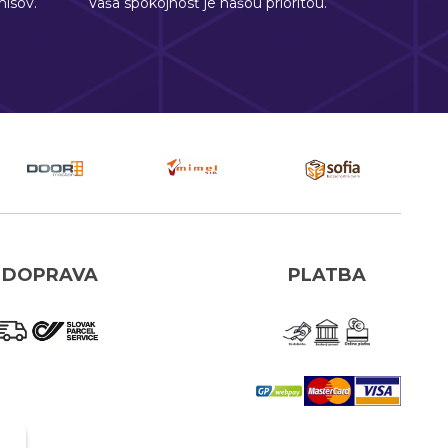
isov.
Vaša spokojnosť je našou prioritou.
DOPRAVA
PLATBA