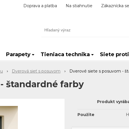
Doprava a platba
Na stiahnutie
Zákaznícka se
Parapety
Tieniaca technika
Siete prot
zu
Dverová sieť s posuvom
Dverové siete s posuvom - št
- štandardné farby
Produkt vyráb
Použite
H