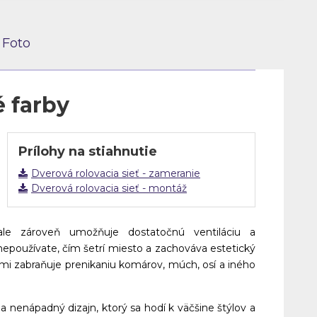
Foto
é farby
Prílohy na stiahnutie
Dverová rolovacia sieť - zameranie
Dverová rolovacia sieť - montáž
ale zároveň umožňuje dostatočnú ventiláciu a
nepoužívate, čím šetrí miesto a zachováva estetický
ormi zabraňuje prenikaniu komárov, múch, osí a iného
 nenápadný dizajn, ktorý sa hodí k väčšine štýlov a