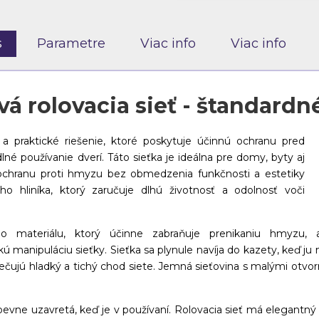
s
Parametre
Viac info
Viac info
á rolovacia sieť - štandardn
 a praktické riešenie, ktoré poskytuje účinnú ochranu pred
používanie dverí. Táto sieťka je ideálna pre domy, byty aj
ochranu proti hmyzu bez obmedzenia funkčnosti a estetiky
o hliníka, ktorý zaručuje dlhú životnosť a odolnosť voči
ho materiálu, ktorý účinne zabraňuje prenikaniu hmyzu, 
manipuláciu sieťky. Sieťka sa plynule navíja do kazety, keď ju 
zpečujú hladký a tichý chod siete. Jemná sieťovina s malými otv
vne uzavretá, keď je v používaní. Rolovacia sieť má elegantný a