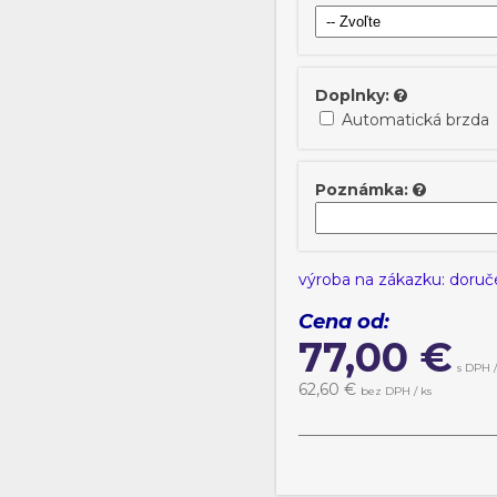
Doplnky:
Automatická brzda
Poznámka:
výroba na zákazku: doruče
Cena od:
77,00
€
s DPH /
62,60
€
bez DPH / ks