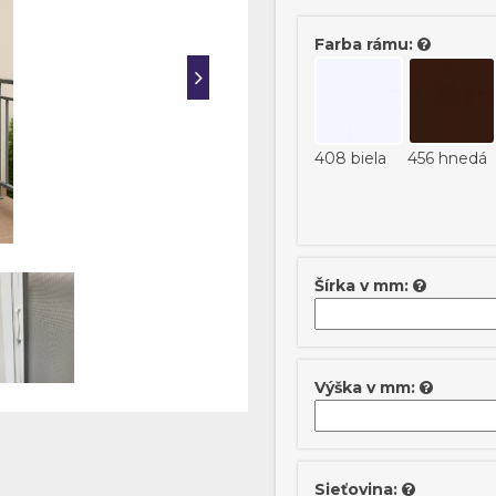
Farba rámu:
408 biela
456 hnedá
Šírka v mm:
Výška v mm:
Sieťovina: