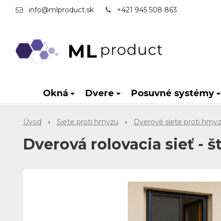
info@mlproduct.sk
+421 945 508 863
Okná
Dvere
Posuvné systémy
Úvod
Siete proti hmyzu
Dverové siete proti hmy
Dverová rolovacia sieť - 