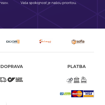
isov.
Vaša spokojnosť je našou prioritou.
DOPRAVA
PLATBA