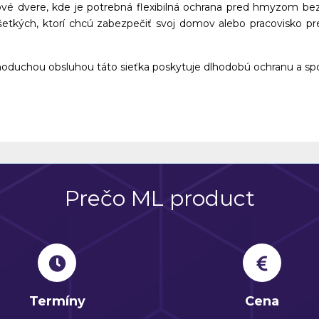
asové dvere, kde je potrebná flexibilná ochrana pred hmyzom bez
šetkých, ktorí chcú zabezpečiť svoj domov alebo pracovisko p
oduchou obsluhou táto sieťka poskytuje dlhodobú ochranu a spo
Prečo ML product
Termíny
Cena