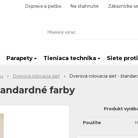
Doprava a platba
Na stiahnutie
Zákaznícka se
Parapety
Tieniaca technika
Siete prot
zu
Dverová rolovacia sieť
Dverová rolovacia sieť - štandar
štandardné farby
Produkt vyráb
Použite
H