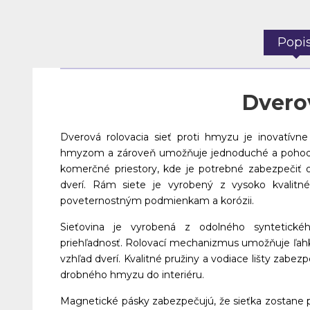
Popi
Dverov
Dverová rolovacia sieť proti hmyzu je inovatívne
hmyzom a zároveň umožňuje jednoduché a pohodlné 
komerčné priestory, kde je potrebné zabezpečiť 
dverí. Rám siete je vyrobený z vysoko kvalitnéh
poveternostným podmienkam a korózii.
Sieťovina je vyrobená z odolného syntetické
priehľadnosť. Rolovací mechanizmus umožňuje ľahkú 
vzhľad dverí. Kvalitné pružiny a vodiace lišty zabe
drobného hmyzu do interiéru.
Magnetické pásky zabezpečujú, že sieťka zostane pe