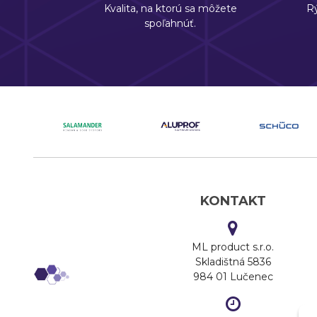
Kvalita, na ktorú sa môžete
Rý
spoľahnúť.
KONTAKT
ML product s.r.o.
Skladištná 5836
984 01 Lučenec