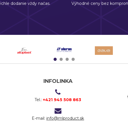
chle dodanie vždy načas.
Výhodné ceny bez komprom
1
2
3
4
INFOLINKA
Tel.:
+421 945 508 863
E-mail:
info@mlproduct.sk