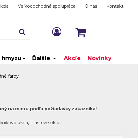
kcia
Veľkoobchodná spolupráca
O nás
Kontakt
i hmyzu
Ďalšie
Akcie
Novinky
dné farby
aný na mieru podľa požiadavky zákazníka!
liníkové okná, Plastové okná