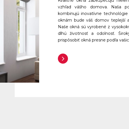
Kvalitné okná zabezpečujú nielen
vzhľad vášho domova. Naša po
kombinujú inovatívne technológi
oknám bude váš domov teplejší a t
Naše okná sú vyrobené z vysokokva
dlhú životnosť a odolnosť. Širo
prispôsobiť okná presne podľa vašic
Zobraziť viac