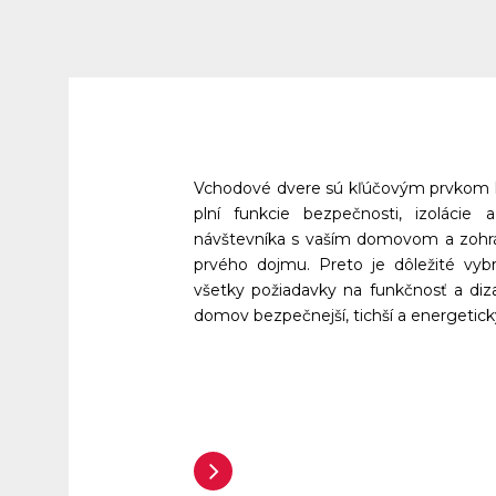
Vchodové dvere sú kľúčovým prvkom k
plní funkcie bezpečnosti, izolácie
návštevníka s vaším domovom a zohráv
prvého dojmu. Preto je dôležité vybra
všetky požiadavky na funkčnosť a diz
domov bezpečnejší, tichší a energeticky
Zobraziť viac