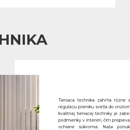
CHNIKA
Tieniaca technika zahŕňa rôzne s
reguláciu prieniku svetla do vnúto
kvalitnej tieniacej techniky je zab
podmienky v interiéri, čím prispiev
ochrane súkromia. Naša ponuk