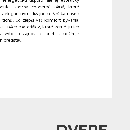
 energetickú úsporu, ale aj estetický
nuka zahŕňa moderné okná, ktoré
e s elegantným dizajnom. Vďaka našim
ichší, čo zlepší váš komfort bývania.
litných materiálov, ktoré zaručujú ich
ký výber dizajnov a farieb umožňuje
h predstáv.
DVERE