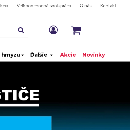
kcia
Veľkoobchodná spolupráca
O nás
Kontakt
i hmyzu
Ďalšie
Akcie
Novinky