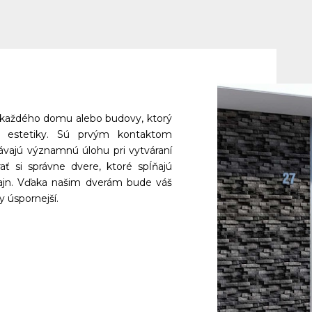
aždého domu alebo budovy, ktorý 
 a estetiky. Sú prvým kontaktom 
ajú významnú úlohu pri vytváraní 
ť si správne dvere, ktoré spĺňajú 
ajn. Vďaka našim dverám bude váš 
 úspornejší.