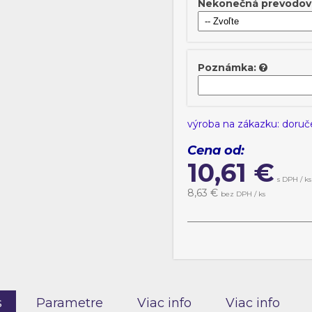
Nekonečná prevodov
Poznámka:
výroba na zákazku: doruč
Cena od:
10,61
€
s DPH / ks
8,63
€
bez DPH / ks
s
Parametre
Viac info
Viac info