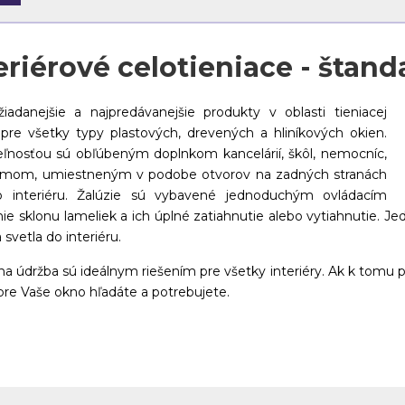
eriérové celotieniace - štan
žiadanejšie a najpredávanejšie produkty v oblasti tieniacej
re všetky typy plastových, drevených a hliníkových okien.
ľnosťou sú obľúbeným doplnkom kancelárií, škôl, nemocníc,
izmom, umiestneným v podobe otvorov na zadných stranách
do interiéru. Žalúzie sú vybavené jednoduchým ovládacím
 sklonu lameliek a ich úplné zatiahnutie alebo vytiahnutie. J
svetla do interiéru.
údržba sú ideálnym riešením pre všetky interiéry. Ak k tomu p
 pre Vaše okno hľadáte a potrebujete.