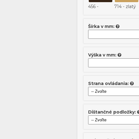
456 -
714 - zlatý
tmavo
hnedý
Šírka v mm:
Výška v mm:
Strana ovládania:
Dištančné podložky: