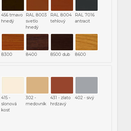
479
480
7016
456 tmavo
RAL 8003
RAL 8004
RAL 7016
hnedý
svetlo
tehlový
antracit
hnedý
8300
8400
8500 dub
8600
douglas
mahagón
tmavý
svetlý dub
415 -
302 -
431 - zlato
402 - sivý
slonová
medovník
hrdzavý
kosť