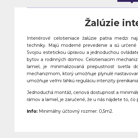
Žalúzie int
Interiérové celotieniace žalúzie patria medzi naj
techniky. Majú moderné prevedenie a sú určené p
Svojou estetickou úpravou a jednoduchou ovládate
bytov a rodinných domov. Celotieniacim mechan
lamiel, je minimalizovaná priepustnosť svetla 
mechanizmom, ktorý umožňuje plynulé nastavovanie
umožňuje veľmi ľahkú reguláciu intenzity prenikania 
Jednoduchá montáž, cenová dostupnosť a minimálna 
rámov a lamiel, je zaručené, že u nás nájdete to, čo
Info:
Minimálny účtovný rozmer: 0,5m2.