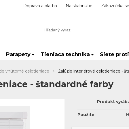
Doprava a platba
Na stiahnutie
Zákaznícka se
Parapety
Tieniaca technika
Siete prot
zie vnútorné celotieniace
Žalúzie interiérové celotieniace - š
ieniace - štandardné farby
Produkt vyráb
Použite
H