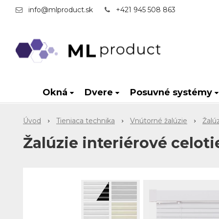
info@mlproduct.sk
+421 945 508 863
Okná
Dvere
Posuvné systémy
Úvod
Tieniaca technika
Vnútorné žalúzie
Žalú
Žalúzie interiérové celot