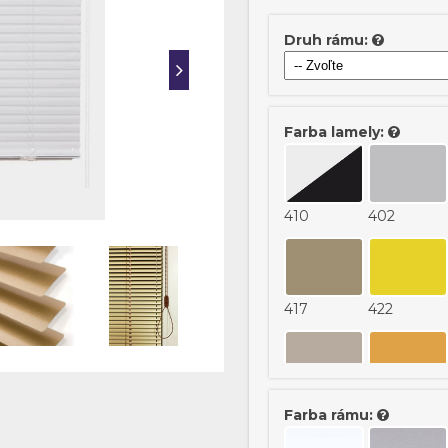
Druh rámu:
Farba lamely:
410
402
417
422
712
302
Farba rámu: