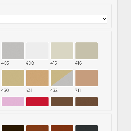
403
408
415
416
430
431
432
711
444
453
456
457