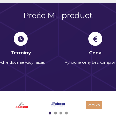
Prečo ML product
Termíny
Cena
chle dodanie vždy načas.
Výhodné ceny bez komprom
1
2
3
4