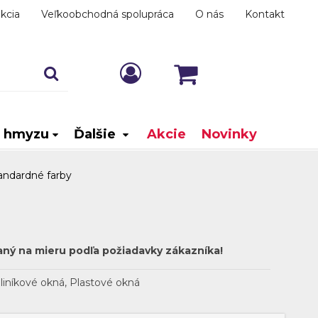
kcia
Veľkoobchodná spolupráca
O nás
Kontakt
i hmyzu
Ďalšie
Akcie
Novinky
tandardné farby
aný na mieru podľa požiadavky zákazníka!
liníkové okná, Plastové okná