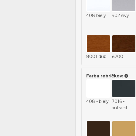
463
471
408 biely
402 sivý
8001 dub
8200
zlatý
orech
Farba rebríčkov:
RAL
408 - biely
7016 -
označenie
antracit
doplniť do
poznámky