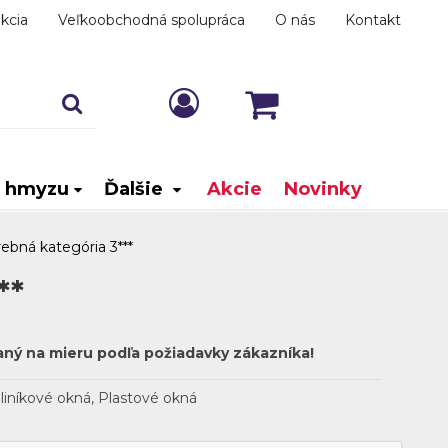
kcia
Veľkoobchodná spolupráca
O nás
Kontakt
i hmyzu
Ďalšie
Akcie
Novinky
arebná kategória 3***
**
aný na mieru podľa požiadavky zákazníka!
liníkové okná, Plastové okná