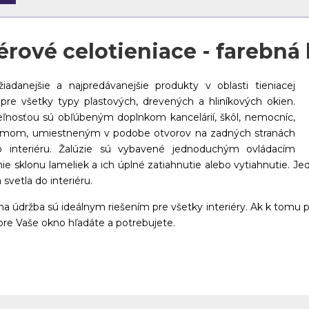
iérové celotieniace - farebná 
žiadanejšie a najpredávanejšie produkty v oblasti tieniacej
re všetky typy plastových, drevených a hliníkových okien.
ľnosťou sú obľúbeným doplnkom kancelárií, škôl, nemocníc,
izmom, umiestneným v podobe otvorov na zadných stranách
do interiéru. Žalúzie sú vybavené jednoduchým ovládacím
 sklonu lameliek a ich úplné zatiahnutie alebo vytiahnutie. J
svetla do interiéru.
údržba sú ideálnym riešením pre všetky interiéry. Ak k tomu p
 pre Vaše okno hľadáte a potrebujete.