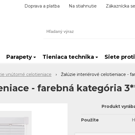
Doprava a platba
Na stiahnutie
Zákaznícka se
Parapety
Tieniaca technika
Siete prot
zie vnútorné celotieniace
Žalúzie interiérové celotieniace - f
eniace - farebná kategória 3*
Produkt vyráb
Použite
H