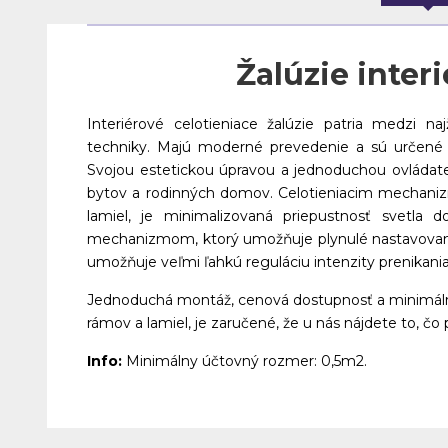
Žalúzie inter
Interiérové celotieniace žalúzie patria medzi naj
techniky. Majú moderné prevedenie a sú určené p
Svojou estetickou úpravou a jednoduchou ovládate
bytov a rodinných domov. Celotieniacim mechan
lamiel, je minimalizovaná priepustnosť svetla 
mechanizmom, ktorý umožňuje plynulé nastavovanie
umožňuje veľmi ľahkú reguláciu intenzity prenikania 
Jednoduchá montáž, cenová dostupnosť a minimálna 
rámov a lamiel, je zaručené, že u nás nájdete to, čo
Info:
Minimálny účtovný rozmer: 0,5m2.