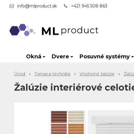
info@mlproduct.sk
+421 945 508 863
Okná
Dvere
Posuvné systémy
Úvod
Tieniaca technika
Vnútorné žalúzie
Žalú
Žalúzie interiérové celoti