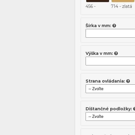
456 -
714 - zlatá
tmavohnedá
Šírka v mm:
Výška v mm:
Strana ovládania:
Dištančné podložky: