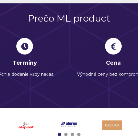
Prečo ML product
Termíny
Cena
chle dodanie vždy načas.
Výhodné ceny bez komprom
1
2
3
4