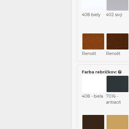
408 biely
402 sivý
Renolit
Renolit
8001
8200
Farba rebríčkov:
RAL
408 - biela
7016 -
označenie
antracit
doplniť do
poznámky