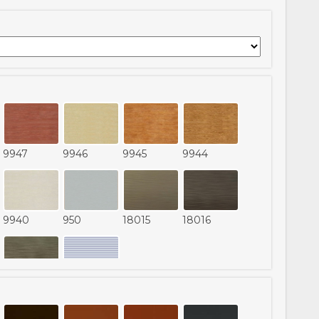
9947
9946
9945
9944
9940
950
18015
18016
18019
2720