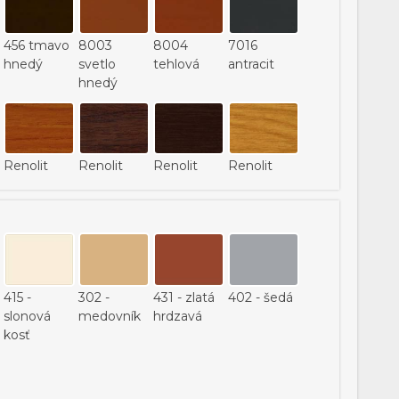
456 tmavo
8003
8004
7016
hnedý
svetlo
tehlová
antracit
hnedý
Renolit
Renolit
Renolit
Renolit
8300
8400
8500
8600
415 -
302 -
431 - zlatá
402 - šedá
slonová
medovník
hrdzavá
kosť