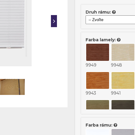
Druh rámu:
Farba lamely:
9949
9948
9943
9941
18017
18018
Farba rámu: