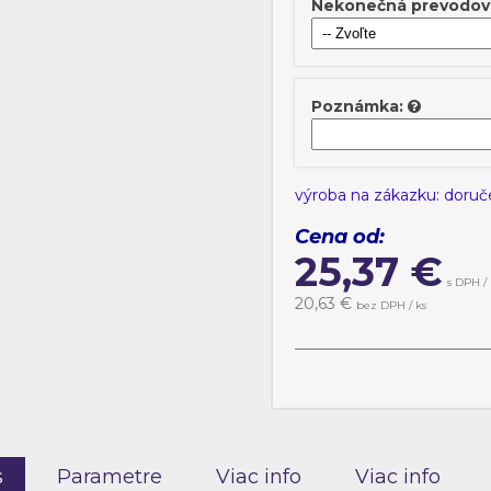
Nekonečná prevodov
Poznámka:
výroba na zákazku: doruč
Cena od:
25,37
€
s DPH / 
20,63
€
bez DPH / ks
s
Parametre
Viac info
Viac info