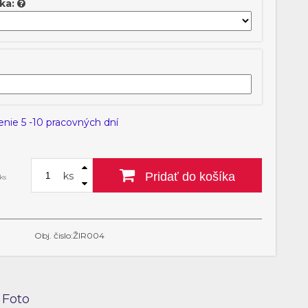
ka:
enie 5 -10 pracovných dní
ks
Pridať do košíka
ks
Obj. čislo:ŽIR004
Foto