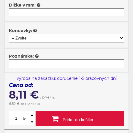
Dĺžka v mm:
Koncovky:
Poznámka:
výroba na zákazku: doručenie 1-5 pracovných dní
Cena od:
8,11
€
s DPH / ks
6,59
€
bez DPH / ks
ks
Pridať do košíka