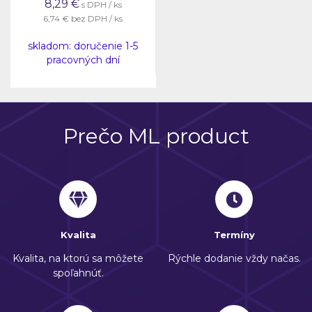
8,29
€
s DPH / ks
6,74 €
bez DPH / ks
skladom: doručenie 1-5
pracovných dní
Prečo ML product
Kvalita
Termíny
Kvalita, na ktorú sa môžete
Rýchle dodanie vždy načas.
spoľahnúť.