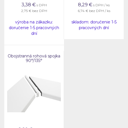
3,38
€
8,29
€
s DPH
s DPH / ks
2,75 €
bez DPH
6,74 €
bez DPH / ks
výroba na zákazku:
skladom: doručenie 1-5
doručenie 1-5 pracovných
pracovných dní
dní
Obojstranná rohová spojka
90°/135°