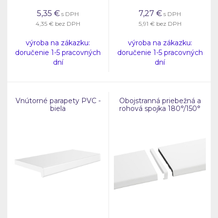
5,35
€
7,27
€
s DPH
s DPH
4,35 €
bez DPH
5,91 €
bez DPH
výroba na zákazku:
výroba na zákazku:
doručenie 1-5 pracovných
doručenie 1-5 pracovných
dní
dní
Vnútorné parapety PVC -
Obojstranná priebežná a
biela
rohová spojka 180°/150°