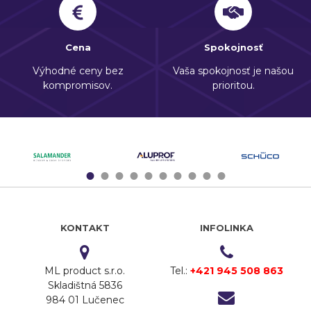
Cena
Spokojnosť
Výhodné ceny bez
Vaša spokojnosť je našou
kompromisov.
prioritou.
1
2
3
4
5
6
7
8
9
10
KONTAKT
INFOLINKA
ML product s.r.o.
Tel.:
+421 945 508 863
Skladištná 5836
984 01 Lučenec