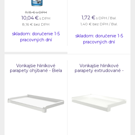
11,15 €
s DPH
1,72
€
10,04
€
s DPH / Bal.
s DPH
1,40 €
bez DPH / Bal.
8,16 €
bez DPH
skladom: doručenie 1-5
skladom: doručenie 1-5
pracovných dní
pracovných dní
Vonkajšie hliníkové
Vonkajšie hliníkové
parapety ohýbané - Biela
parapety extrudované -
RAL 9010
Biela RAL 9016