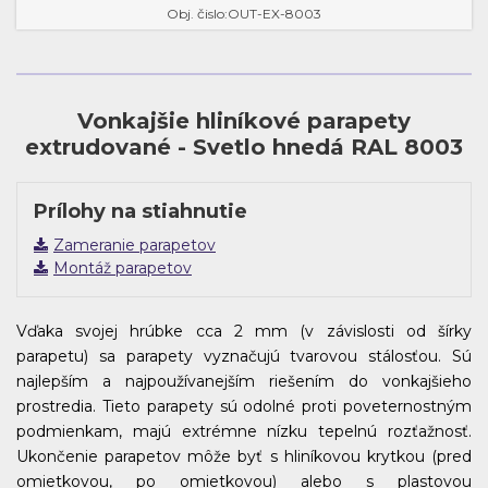
Obj. čislo:OUT-EX-8003
Vonkajšie hliníkové parapety
extrudované - Svetlo hnedá RAL 8003
Prílohy na stiahnutie
Zameranie parapetov
Montáž parapetov
Vďaka svojej hrúbke cca 2 mm (v závislosti od šírky
parapetu) sa parapety vyznačujú tvarovou stálosťou. Sú
najlepším a najpoužívanejším riešením do vonkajšieho
prostredia. Tieto parapety sú odolné proti poveternostným
podmienkam, majú extrémne nízku tepelnú rozťažnosť.
Ukončenie parapetov môže byť s hliníkovou krytkou (pred
omietkovou, po omietkovou) alebo s plastovou