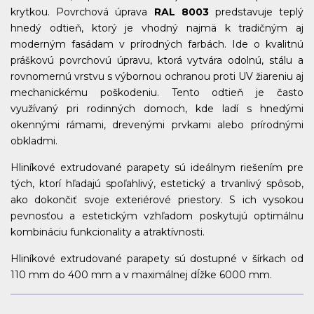
krytkou. Povrchová úprava
RAL 8003
predstavuje teplý
hnedý odtieň, ktorý je vhodný najmä k tradičným aj
moderným fasádam v prírodných farbách. Ide o kvalitnú
práškovú povrchovú úpravu, ktorá vytvára odolnú, stálu a
rovnomernú vrstvu s výbornou ochranou proti UV žiareniu aj
mechanickému poškodeniu. Tento odtieň je často
využívaný pri rodinných domoch, kde ladí s hnedými
okennými rámami, drevenými prvkami alebo prírodnými
obkladmi.
Hliníkové extrudované parapety sú ideálnym riešením pre
tých, ktorí hľadajú spoľahlivý, estetický a trvanlivý spôsob,
ako dokončiť svoje exteriérové priestory. S ich vysokou
pevnosťou a estetickým vzhľadom poskytujú optimálnu
kombináciu funkcionality a atraktívnosti.
Hliníkové extrudované parapety sú dostupné v šírkach od
110 mm do 400 mm a v maximálnej dĺžke 6000 mm.