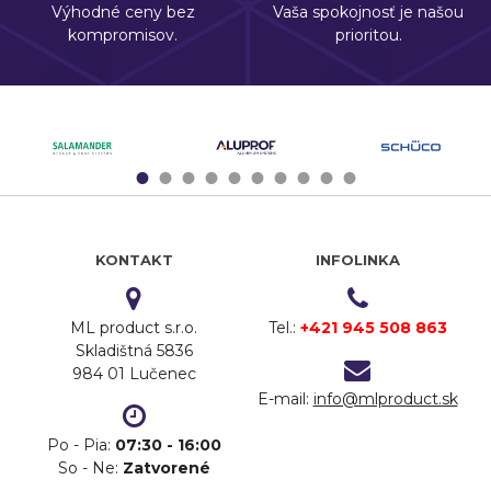
Výhodné ceny bez
Vaša spokojnosť je našou
kompromisov.
prioritou.
1
2
3
4
5
6
7
8
9
10
KONTAKT
INFOLINKA
ML product s.r.o.
Tel.:
+421 945 508 863
Skladištná 5836
984 01 Lučenec
E-mail:
info@mlproduct.sk
Po - Pia:
07:30 - 16:00
So - Ne:
Zatvorené