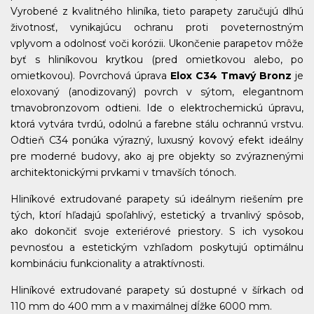
Vyrobené z kvalitného hliníka, tieto parapety zaručujú dlhú
životnosť, vynikajúcu ochranu proti poveternostným
vplyvom a odolnosť voči korózii. Ukončenie parapetov môže
byť s hliníkovou krytkou (pred omietkovou alebo, po
omietkovou). Povrchová úprava
Elox C34 Tmavý Bronz
je
eloxovaný (anodizovaný) povrch v sýtom, elegantnom
tmavobronzovom odtieni. Ide o elektrochemickú úpravu,
ktorá vytvára tvrdú, odolnú a farebne stálu ochrannú vrstvu.
Odtieň C34 ponúka výrazný, luxusný kovový efekt ideálny
pre moderné budovy, ako aj pre objekty so zvýraznenými
architektonickými prvkami v tmavších tónoch.
Hliníkové extrudované parapety sú ideálnym riešením pre
tých, ktorí hľadajú spoľahlivý, estetický a trvanlivý spôsob,
ako dokončiť svoje exteriérové priestory. S ich vysokou
pevnosťou a estetickým vzhľadom poskytujú optimálnu
kombináciu funkcionality a atraktívnosti.
Hliníkové extrudované parapety sú dostupné v šírkach od
110 mm do 400 mm a v maximálnej dĺžke 6000 mm.