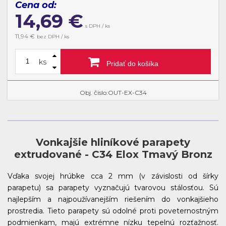
Cena od:
14,69
€
s DPH / ks
11,94
€
bez DPH / ks
ks
Pridať do košíka
Obj. čislo:OUT-EX-C34
Vonkajšie hliníkové parapety
extrudované - C34 Elox Tmavý Bronz
Vďaka svojej hrúbke cca 2 mm (v závislosti od šírky
parapetu) sa parapety vyznačujú tvarovou stálosťou. Sú
najlepším a najpoužívanejším riešením do vonkajšieho
prostredia. Tieto parapety sú odolné proti poveternostným
podmienkam, majú extrémne nízku tepelnú rozťažnosť.