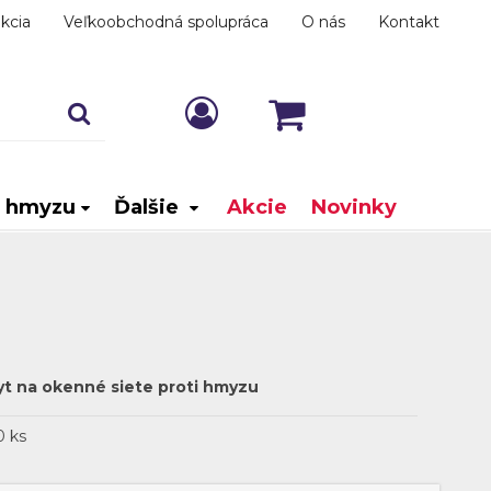
kcia
Veľkoobchodná spolupráca
O nás
Kontakt
i hmyzu
Ďalšie
Akcie
Novinky
t na okenné siete proti hmyzu
0 ks