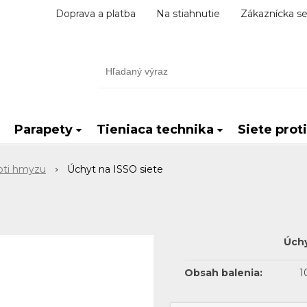
Doprava a platba
Na stiahnutie
Zákaznícka se
Parapety
Tieniaca technika
Siete prot
oti hmyzu
Úchyt na ISSO siete
Úchy
Obsah balenia:
1