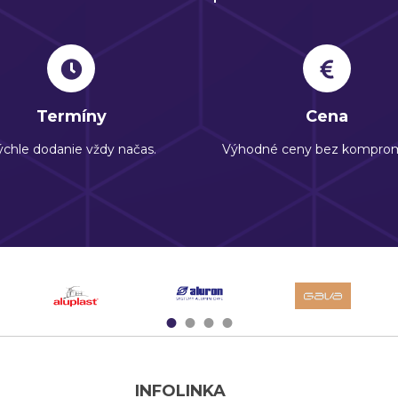
Termíny
Cena
chle dodanie vždy načas.
Výhodné ceny bez komprom
1
2
3
4
INFOLINKA