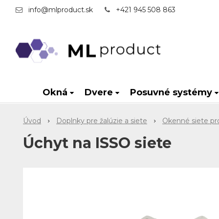
info@mlproduct.sk
+421 945 508 863
Okná
Dvere
Posuvné systémy
Úvod
Doplnky pre žalúzie a siete
Okenné siete pr
Úchyt na ISSO siete