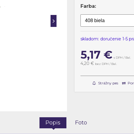
Farba:
skladom: doručenie 1-5 p
5,17
€
s DPH / Bal.
4,20 €
bez DPH / Bal.
Strážny pes
Por
Popis
Foto