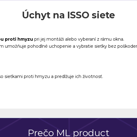
Úchyt na ISSO siete
ou proti hmyzu
pri jej montáži alebo vyberaní z rámu okna.
čím umožňuje pohodlné uchopenie a vybratie sieťky bez poškoden
o sieťkami proti hmyzu a predlžuje ich životnosť.
Prečo ML product