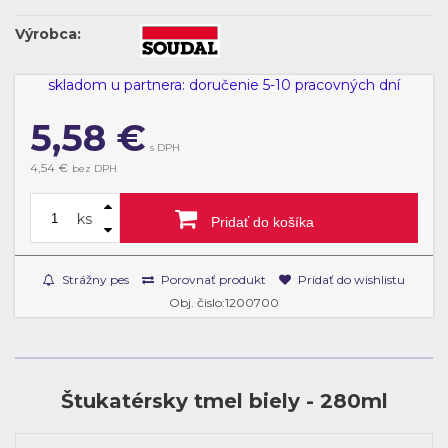
Výrobca:
skladom u partnera: doručenie 5-10 pracovných dní
5,58
€
s DPH
4,54 €
bez DPH
ks
Pridať do košíka
Strážny pes
Porovnať produkt
Pridať do wishlistu
Obj. čislo:1200700
Štukatérsky tmel biely - 280ml