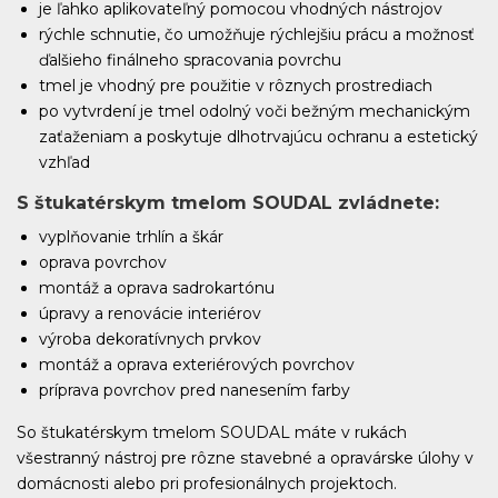
je ľahko aplikovateľný pomocou vhodných nástrojov
rýchle schnutie, čo umožňuje rýchlejšiu prácu a možnosť
ďalšieho finálneho spracovania povrchu
tmel je vhodný pre použitie v rôznych prostrediach
po vytvrdení je tmel odolný voči bežným mechanickým
zaťaženiam a poskytuje dlhotrvajúcu ochranu a estetický
vzhľad
S štukatérskym tmelom SOUDAL zvládnete:
vyplňovanie trhlín a škár
oprava povrchov
montáž a oprava sadrokartónu
úpravy a renovácie interiérov
výroba dekoratívnych prvkov
montáž a oprava exteriérových povrchov
príprava povrchov pred nanesením farby
So štukatérskym tmelom SOUDAL máte v rukách
všestranný nástroj pre rôzne stavebné a opravárske úlohy v
domácnosti alebo pri profesionálnych projektoch.