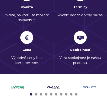
Kvalita
Termíny
Kvalita, na ktorú sa môžete
Rýchle dodanie vždy načas.
spoľahnúť.
Cena
Spokojnosť
Výhodné ceny bez
Vaša spokojnosť je našou
kompromisov.
prioritou.
1
2
3
4
5
6
7
8
9
10