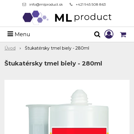
info@mlproduct.sk
+421 945 508 863
Menu
Úvod
Štukatérsky tmel biely - 280ml
Štukatérsky tmel biely - 280ml