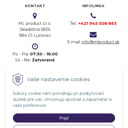
KONTAKT
INFOLINKA
ML product s.r.o.
Tel.:
+421 945 508 863
Skladištná 5836
984 01 Lučenec
E-mail:
info@mlproduct.sk
Po - Pia:
07:30 - 16:00
So - Ne:
Zatvorené
DOPRAVA
PLATBA
Vaše nastavenie cookies
Súbory cookie nám pomáhajú pri poskytovaní
služieb pre vás. Umožňujú spoznať a zapamätať si
vaše preferencie.
Prijať