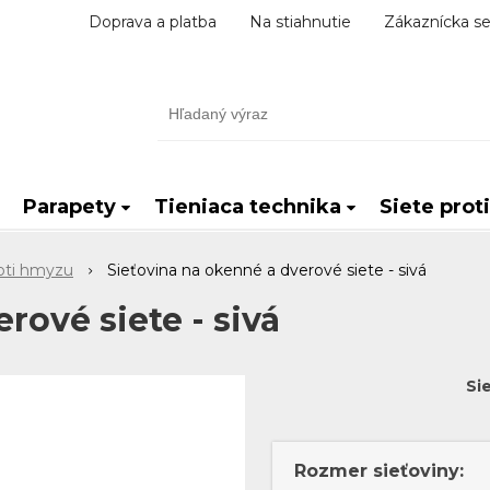
Doprava a platba
Na stiahnutie
Zákaznícka se
Parapety
Tieniaca technika
Siete prot
oti hmyzu
Sieťovina na okenné a dverové siete - sivá
rové siete - sivá
Si
Rozmer sieťoviny: