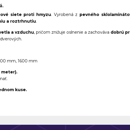
á.
ové siete proti hmyzu
. Vyrobená z
pevného sklolaminát
iu a roztrhnutiu
.
vetla a vzduchu
, pričom znižuje oslnenie a zachováva
dobrú p
 dverových.
.
400 mm, 1600 mm
 meter).
nať.
jednom kuse.