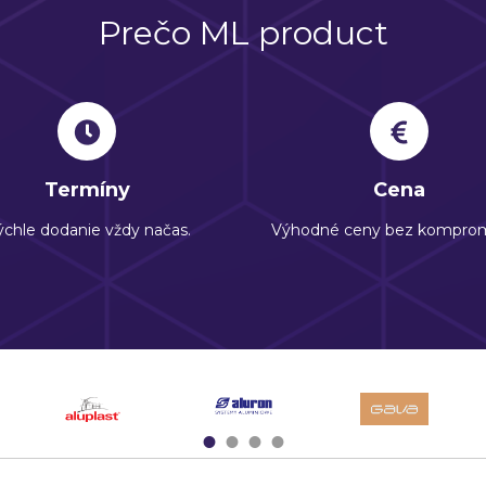
Prečo ML product
Termíny
Cena
chle dodanie vždy načas.
Výhodné ceny bez komprom
1
2
3
4