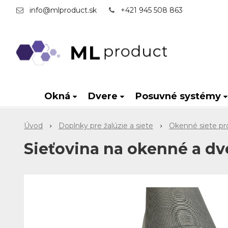
info@mlproduct.sk
+421 945 508 863
Okná
Dvere
Posuvné systémy
Úvod
Doplnky pre žalúzie a siete
Okenné siete pr
Sieťovina na okenné a dve