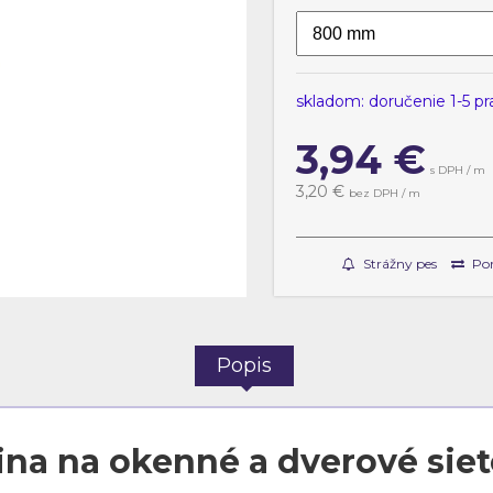
skladom: doručenie 1-5 p
3,94
€
s DPH / m
3,20 €
bez DPH / m
Strážny pes
Por
Popis
ina na okenné a dverové siete