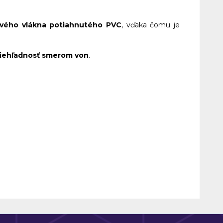
ového vlákna potiahnutého PVC
, vďaka čomu je
riehľadnosť smerom von
.