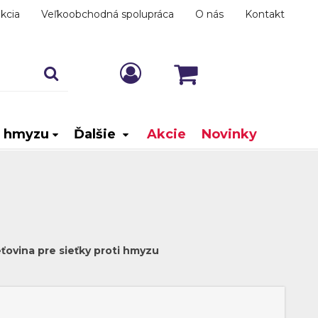
kcia
Veľkoobchodná spolupráca
O nás
Kontakt
i hmyzu
Ďalšie
Akcie
Novinky
eťovina pre sieťky proti hmyzu