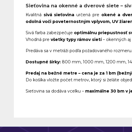
Sieťovina na okenné a dverové siete – siv
Kvalitná
sivá sieťovina
určená pre
okené a dver
odolná voči poveternostným vplyvom, UV žiaren
Sivá farba zabezpečuje
optimálnu priepustnosť s
Vhodná pre
všetky typy rámov sietí
– okenných aj
Predáva sa v metráži podľa požadovaného rozmeru
Dostupné šírky:
800 mm, 1000 mm, 1200 mm, 1
Predaj na bežné metre – cena je za 1 bm (bežný
Do košíka vložte počet metrov, ktorý si želáte objed
Sieťovina sa dodáva vcelku –
maximálne 30 bm v 