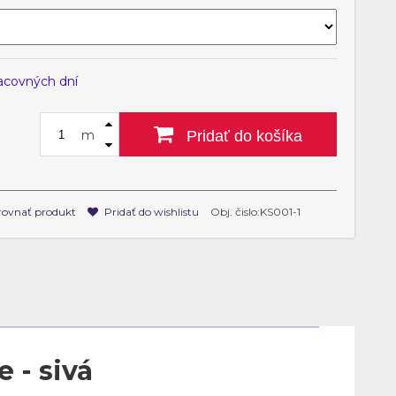
racovných dní
m
Pridať do košíka
ovnať produkt
Pridať do wishlistu
Obj. čislo:KS001-1
 - sivá