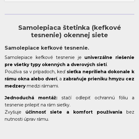
Samolepiaca štetinka (kefkové
tesnenie) okennej siete
Samolepiace kefkové tesnenie.
Samolepiace kefkové tesnenie je
univerzálne riešenie
pre všetky typy okenných a dverových sietí
.
Používa sa v prípadoch, keď
sieťka neprilieha dokonale k
rámu okna alebo dverí
, a
zabraňuje prieniku hmyzu cez
medzery
medzi rámami.
Jednoduchá montáž:
stačí odlepiť ochrannú fóliu a
tesnenie prilepiť na rám sieťky.
Zvyšuje
účinnosť siete a komfort používania
bez
nutnosti úprav rámu.