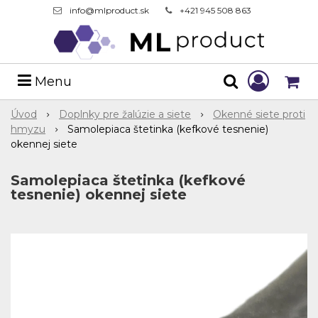
info@mlproduct.sk
+421 945 508 863
Menu
Úvod
Doplnky pre žalúzie a siete
Okenné siete proti
hmyzu
Samolepiaca štetinka (kefkové tesnenie)
okennej siete
Samolepiaca štetinka (kefkové
tesnenie) okennej siete