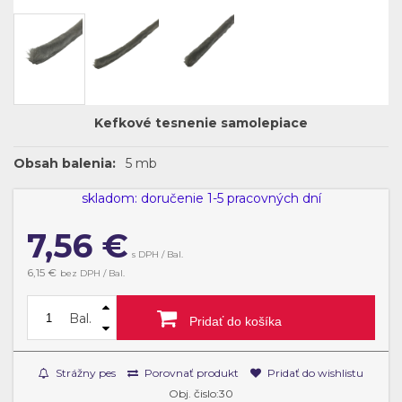
Kefkové tesnenie samolepiace
Obsah balenia:
5 mb
skladom: doručenie 1-5 pracovných dní
7,56
€
s DPH / Bal.
6,15 €
bez DPH / Bal.
Bal.
Pridať do košíka
Strážny pes
Porovnať produkt
Pridať do wishlistu
Obj. čislo:30