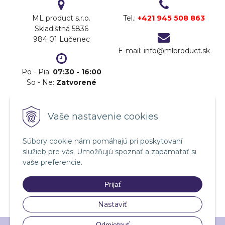
ML product s.r.o.
Tel.:
+421 945 508 863
Skladištná 5836
984 01 Lučenec
E-mail:
info@mlproduct.sk
Po - Pia:
07:30 - 16:00
So - Ne:
Zatvorené
DOPRAVA
PLATBA
Vaše nastavenie cookies
Súbory cookie nám pomáhajú pri poskytovaní
služieb pre vás. Umožňujú spoznať a zapamätať si
vaše preferencie.
Prijať
Nastaviť
Odmietnuť