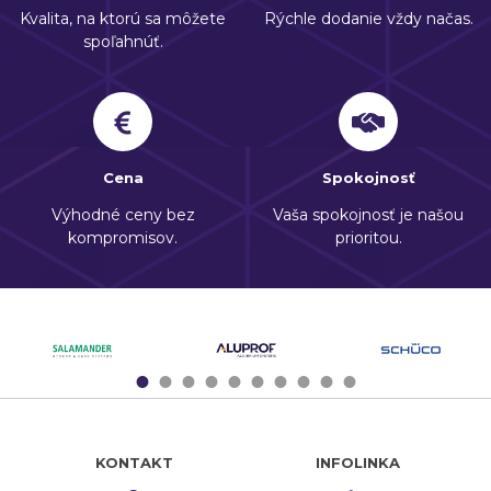
Kvalita, na ktorú sa môžete
Rýchle dodanie vždy načas.
spoľahnúť.
Cena
Spokojnosť
Výhodné ceny bez
Vaša spokojnosť je našou
kompromisov.
prioritou.
1
2
3
4
5
6
7
8
9
10
KONTAKT
INFOLINKA