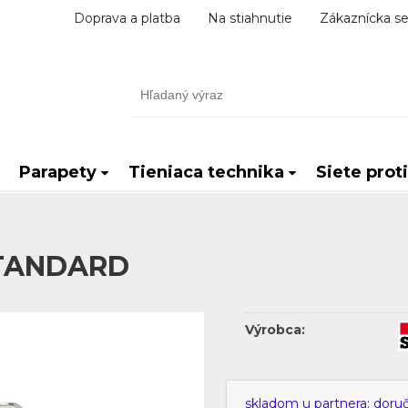
Doprava a platba
Na stiahnutie
Zákaznícka se
Parapety
Tieniaca technika
Siete prot
 STANDARD
Výrobca:
skladom u partnera: doru