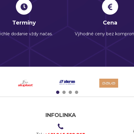
Termíny
Cena
chle dodanie vždy načas.
Výhodné ceny bez komprom
1
2
3
4
INFOLINKA