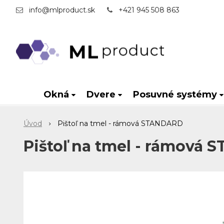
info@mlproduct.sk
+421 945 508 863
Okná
Dvere
Posuvné systémy
Úvod
Pištoľ na tmel - rámová STANDARD
Pištoľ na tmel - rámová