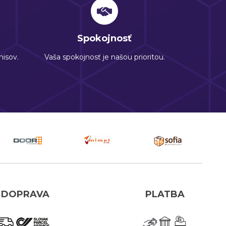
Spokojnosť
isov.
Vaša spokojnosť je našou prioritou.
DOPRAVA
PLATBA