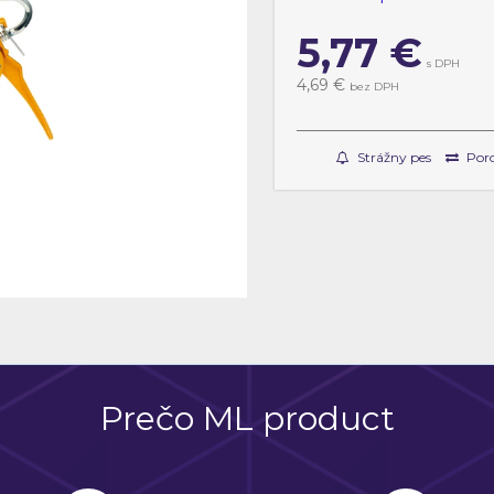
5,77
€
s DPH
4,69 €
bez DPH
Strážny pes
Poro
Prečo ML product