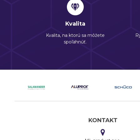
Kvalita
Kvalita, na ktorú sa môžete
Rý
spoľahnúť.
KONTAKT