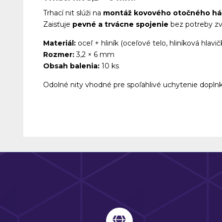
Trhací nit slúži na
montáž kovového otočného há
Zaisťuje
pevné a trvácne spojenie
bez potreby zvá
Materiál:
oceľ + hliník (oceľové telo, hliníková hlavič
Rozmer:
3,2 × 6 mm
Obsah balenia:
10 ks
Odolné nity vhodné pre spoľahlivé uchytenie dopln