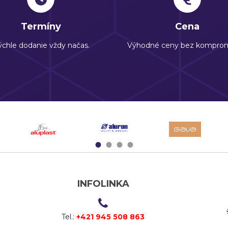
Termíny
Cena
chle dodanie vždy načas.
Výhodné ceny bez komprom
1
2
3
4
INFOLINKA
Tel.:
+421 945 508 863