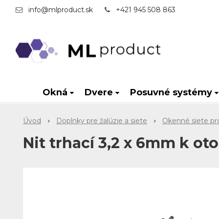
info@mlproduct.sk
+421 945 508 863
Okná
Dvere
Posuvné systémy
Úvod
Doplnky pre žalúzie a siete
Okenné siete pr
Nit trhací 3,2 x 6mm k o