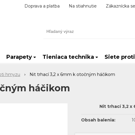
Doprava a platba
Na stiahnutie
Zákaznícka se
Parapety
Tieniaca technika
Siete prot
oti hmyzu
Nit trhací 3,2 x 6mm k otočným háčikom
točným háčikom
Nit trhací 3,2 
Obsah balenia:
1