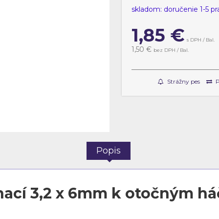
skladom: doručenie 1-5 p
1,85
€
s DPH / Bal.
1,50 €
bez DPH / Bal.
Strážny pes
P
Popis
rhací 3,2 x 6mm k otočným h