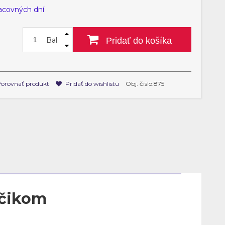
racovných dní
Bal.
Pridať do košíka
orovnať produkt
Pridať do wishlistu
Obj. čislo:875
áčikom