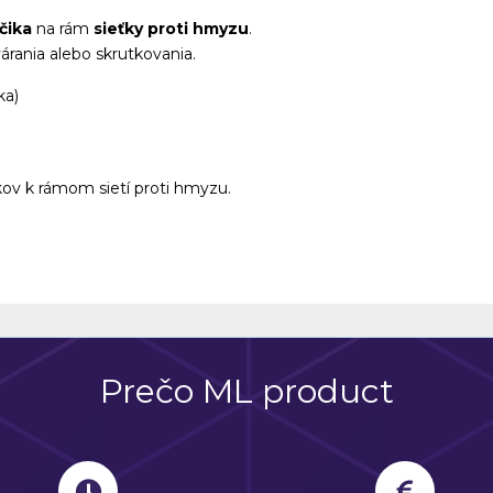
čika
na rám
sieťky proti hmyzu
.
rania alebo skrutkovania.
ka)
kov k rámom sietí proti hmyzu.
Prečo ML product