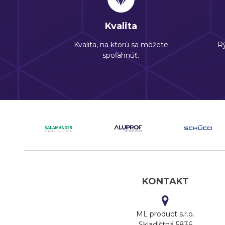
Kvalita
Kvalita, na ktorú sa môžete
Rý
spoľahnúť.
KONTAKT
ML product s.r.o.
Skladištná 5836