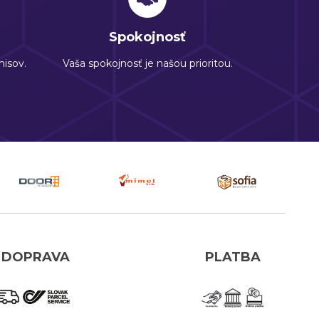
Spokojnosť
isov.
Vaša spokojnosť je našou prioritou.
DOPRAVA
PLATBA