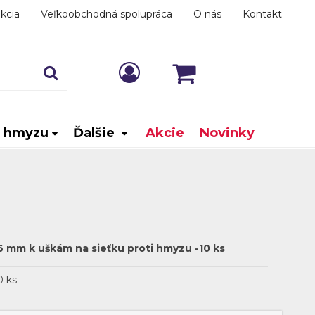
kcia
Veľkoobchodná spolupráca
O nás
Kontakt
i hmyzu
Ďalšie
Akcie
Novinky
x 6 mm k uškám na sieťku proti hmyzu -10 ks
0 ks