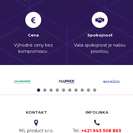
Cena
Spokojnosť
Výhodné ceny bez
Vaša spokojnosť je našou
kompromisov.
prioritou.
1
2
3
4
5
6
7
8
9
10
KONTAKT
INFOLINKA
ML product s.r.o.
Tel.:
+421 945 508 863