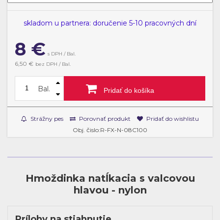
skladom u partnera: doručenie 5-10 pracovných dní
8
€
s DPH / Bal.
6,50 €
bez DPH / Bal.
Bal.
Pridať do košíka
Strážny pes
Porovnať produkt
Pridať do wishlistu
Obj. čislo:R-FX-N-08C100
Hmoždinka natĺkacia s valcovou
hlavou - nylon
Prílohy na stiahnutie