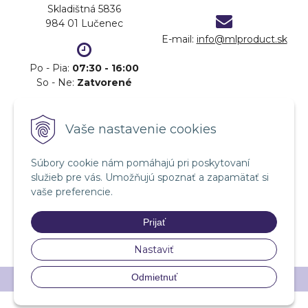
Skladištná 5836
984 01 Lučenec
E-mail:
info@mlproduct.sk
Po - Pia:
07:30 - 16:00
So - Ne:
Zatvorené
DOPRAVA
PLATBA
Vaše nastavenie cookies
Súbory cookie nám pomáhajú pri poskytovaní
služieb pre vás. Umožňujú spoznať a zapamätať si
vaše preferencie.
Prijať
Nastaviť
Odmietnuť
© 2026 ML product