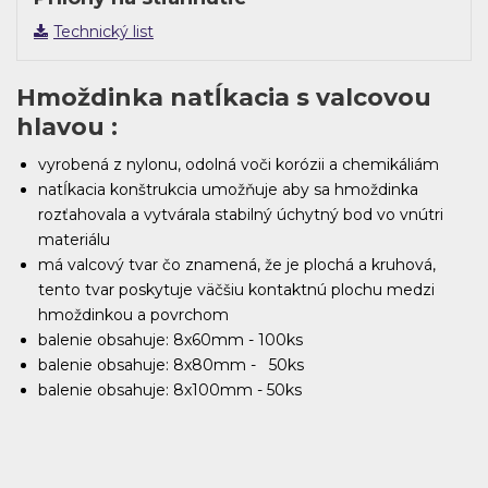
Technický list
Hmoždinka natĺkacia s valcovou
hlavou :
vyrobená z nylonu, odolná voči korózii a chemikáliám
natĺkacia konštrukcia umožňuje aby sa hmoždinka
rozťahovala a vytvárala stabilný úchytný bod vo vnútri
materiálu
má valcový tvar čo znamená, že je plochá a kruhová,
tento tvar poskytuje väčšiu kontaktnú plochu medzi
hmoždinkou a povrchom
balenie obsahuje: 8x60mm - 100ks
balenie obsahuje: 8x80mm - 50ks
balenie obsahuje: 8x100mm - 50ks