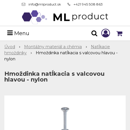
info@mlproduct.sk
+421 945 508 863
Menu
Úvod
Montážny materiál a chémia
Natĺkacie
hmoždinky
Hmoždinka natĺkacia s valcovou hlavou -
nylon
Hmoždinka natĺkacia s valcovou
hlavou - nylon