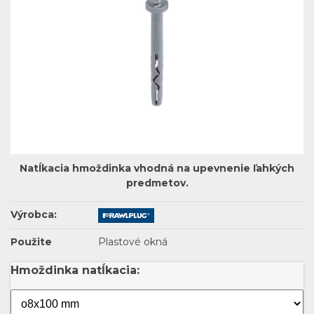
Natĺkacia hmoždinka vhodná na upevnenie ľahkých
predmetov.
Výrobca:
Použite
Plastové okná
Hmoždinka natĺkacia: