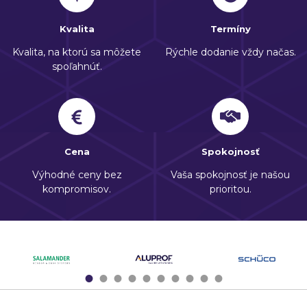
Kvalita
Termíny
Kvalita, na ktorú sa môžete
Rýchle dodanie vždy načas.
spoľahnúť.
Cena
Spokojnosť
Výhodné ceny bez
Vaša spokojnosť je našou
kompromisov.
prioritou.
1
2
3
4
5
6
7
8
9
10