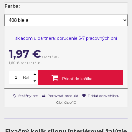
Farba:
skladom u partnera: doručenie 5-7 pracovných dní
1,97
€
s DPH / Bal.
1,60 €
bez DPH / Bal.
Bal.
Pridať do košíka
Strážny pes
Porovnať produkt
Pridať do wishlistu
Obj. čislo:10
Fixačný kolík silonu interiérovej žalúzie