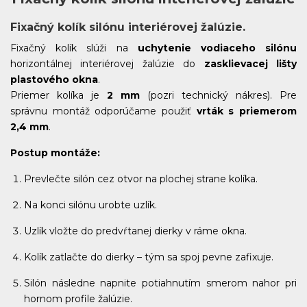
Fixačný kolík silónu interiérovej žalúzie.
Fixačný kolík slúži na
uchytenie vodiaceho silónu
horizontálnej interiérovej žalúzie do
zasklievacej lišty
plastového okna
.
Priemer kolíka je
2 mm
(pozri technický nákres). Pre
správnu montáž odporúčame použiť
vrták s priemerom
2,4 mm
.
Postup montáže:
Prevlečte silón cez otvor na plochej strane kolíka.
Na konci silónu urobte uzlík.
Uzlík vložte do predvŕtanej dierky v ráme okna.
Kolík zatlačte do dierky – tým sa spoj pevne zafixuje.
Silón následne napnite potiahnutím smerom nahor pri
hornom profile žalúzie.