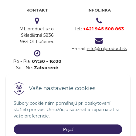
KONTAKT
INFOLINKA
ML product s.r.o.
Tel.:
+421 945 508 863
Skladištná 5836
984 01 Lučenec
E-mail:
info@mlproduct.sk
Po - Pia:
07:30 - 16:00
So - Ne:
Zatvorené
DOPRAVA
PLATBA
Vaše nastavenie cookies
Súbory cookie nám pomáhajú pri poskytovaní
služieb pre vás. Umožňujú spoznať a zapamätať si
vaše preferencie.
Prijať