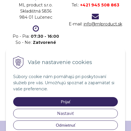
ML product s.r.o.
Tel.:
+421 945 508 863
Skladištná 5836
984 01 Lučenec
E-mail:
info@mlproduct.sk
Po - Pia:
07:30 - 16:00
So - Ne:
Zatvorené
DOPRAVA
PLATBA
Vaše nastavenie cookies
Súbory cookie nám pomáhajú pri poskytovaní
služieb pre vás. Umožňujú spoznať a zapamätať si
vaše preferencie.
Prijať
Nastaviť
Odmietnuť
© 2026 ML product