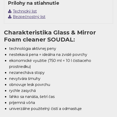
Prílohy na stiahnutie
Technický list
Bezpečnostný list
Charakteristika Glass & Mirror
Foam cleaner SOUDAL:
technológia aktívnej peny
nestekavá pena = ideálna na zvislé povrchy
ekonomické využitie (750 ml = 10 l čistiaceho
prostriedku)
nezanecháva stopy
nevytvára šmuhy
obnovuje lesk povrchu
rychle zasychá
ľahko sa nanáša, šetrí čas
príjemná vôňa
univerzálne použitelný čistí a odmasťuje