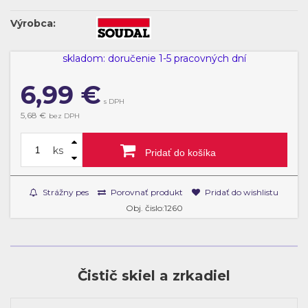
Výrobca:
skladom: doručenie 1-5 pracovných dní
6,99
€
s DPH
5,68 €
bez DPH
ks
Pridať do košíka
Strážny pes
Porovnať produkt
Pridať do wishlistu
Obj. čislo:1260
Čistič skiel a zrkadiel