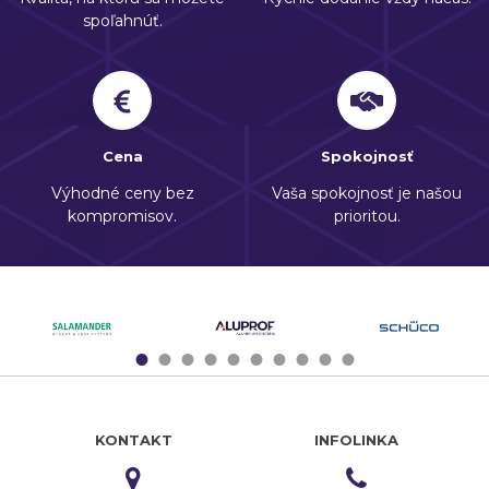
spoľahnúť.
Cena
Spokojnosť
Výhodné ceny bez
Vaša spokojnosť je našou
kompromisov.
prioritou.
1
2
3
4
5
6
7
8
9
10
KONTAKT
INFOLINKA