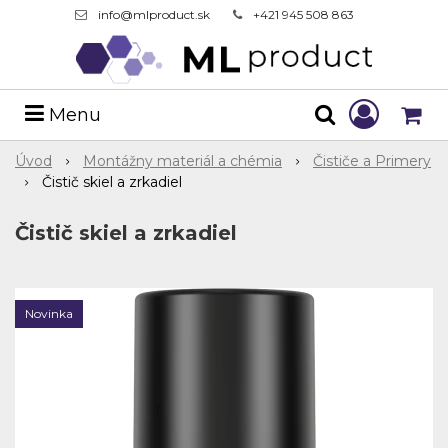
info@mlproduct.sk
+421 945 508 863
Menu
Úvod
Montážny materiál a chémia
Čističe a Primery
Čistič skiel a zrkadiel
Čistič skiel a zrkadiel
Novinka