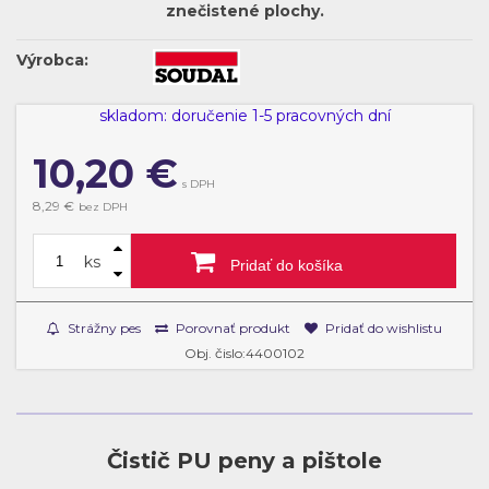
znečistené plochy.
Výrobca:
skladom: doručenie 1-5 pracovných dní
10,20
€
s DPH
8,29 €
bez DPH
ks
Pridať do košíka
Strážny pes
Porovnať produkt
Pridať do wishlistu
Obj. čislo:4400102
Čistič PU peny a pištole