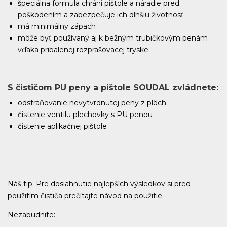
špeciálna formula chráni pištole a náradie pred
poškodením a zabezpečuje ich dlhšiu životnosť
má minimálny zápach
môže byť používaný aj k bežným trubičkovým penám
vďaka pribalenej rozprašovacej tryske
S čističom PU peny a pištole SOUDAL zvládnete:
odstraňovanie nevytvrdnutej peny z plôch
čistenie ventilu plechovky s PU penou
čistenie aplikačnej pištole
Náš tip: Pre dosiahnutie najlepších výsledkov si pred
použitím čističa prečítajte návod na použitie.
Nezabudnite: