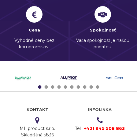
Cena
Spokojnosť
Výhodné ceny bez
Vaša spokojnosť je našou
kompromisov.
prioritou.
1
2
3
4
5
6
7
8
9
10
KONTAKT
INFOLINKA
ML product s.r.o.
Tel.:
+421 945 508 863
Skladištná 5836